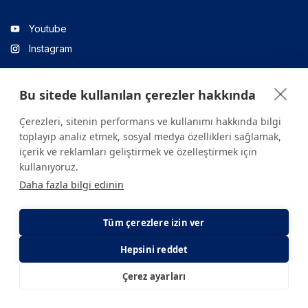
Youtube
Instagram
Bu sitede kullanılan çerezler hakkında
Linkedin
Çerezleri, sitenin performans ve kullanımı hakkında bilgi
toplayıp analiz etmek, sosyal medya özellikleri sağlamak,
içerik ve reklamları geliştirmek ve özelleştirmek için
Sitede yer alan tüm içerikler yalnızca bilgilendirme amaçlıdır.
kullanıyoruz.
Sağlığınızla ilgili sorularınız için mutlaka doktoruza ya da bir sağlık
Daha fazla bilgi edinin
kuruluşuna başvurunuz.
Copyright © 2026. Yeditepe Üniversitesi Hastanesi. Tüm hakları
saklıdır.
Tüm çerezlere izin ver
Hepsini reddet
Gizlilik ve Çerez Politikası
KVKK Aydınlatma Metni
Çerez ayarları
E-Randevu
E-Sonuç