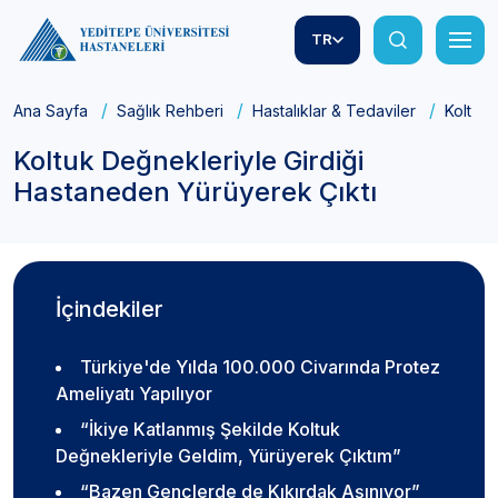
TR
Ana Sayfa
Sağlık Rehberi
Hastalıklar & Tedaviler
Koltuk 
Koltuk Değnekleriyle Girdiği
Hastaneden Yürüyerek Çıktı
İçindekiler
Türkiye'de Yılda 100.000 Civarında Protez
Ameliyatı Yapılıyor
“İkiye Katlanmış Şekilde Koltuk
Değnekleriyle Geldim, Yürüyerek Çıktım”
“Bazen Gençlerde de Kıkırdak Aşınıyor”