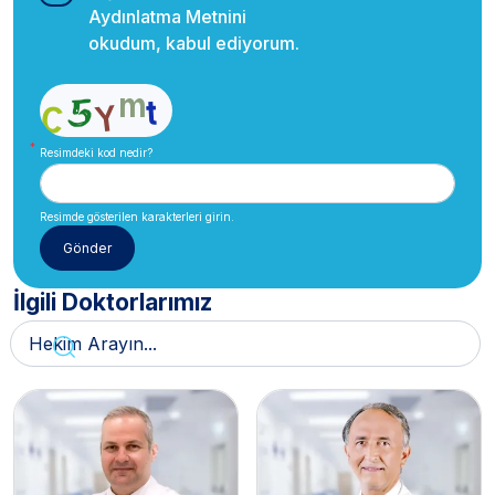
Aydınlatma Metnini
okudum, kabul ediyorum.
Resimdeki kod nedir?
Resimde gösterilen karakterleri girin.
İlgili Doktorlarımız