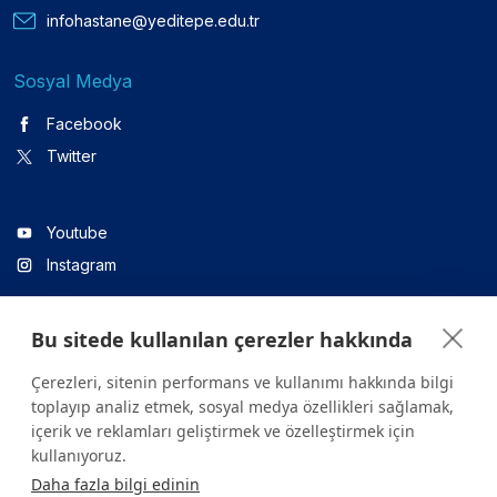
infohastane@yeditepe.edu.tr
Sosyal Medya
Facebook
Twitter
Youtube
Instagram
Bu sitede kullanılan çerezler hakkında
Linkedin
Çerezleri, sitenin performans ve kullanımı hakkında bilgi
toplayıp analiz etmek, sosyal medya özellikleri sağlamak,
içerik ve reklamları geliştirmek ve özelleştirmek için
Sitede yer alan tüm içerikler yalnızca bilgilendirme amaçlıdır.
kullanıyoruz.
Sağlığınızla ilgili sorularınız için mutlaka doktoruza ya da bir sağlık
Daha fazla bilgi edinin
kuruluşuna başvurunuz.