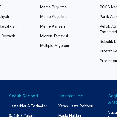
?
Meme Büyütme
PCOS Ned
liyatı
Meme Küçültme
Panik Atak 
astalıkları
Meme Kanseri
Pelvik Ağr
Endometri
 Cerrahisi
Migren Tedavisi
Robotik Di
Multiple Miyelom
Prostat Ka
Prostat Am
Sağlık Rehberi
Hastalar İçin
Sağ
Araç
Hastalıklar & Tedaviler
Yatan Hasta Rehberi
Vücut
Sağlık & Yaşam
Hasta Hakları