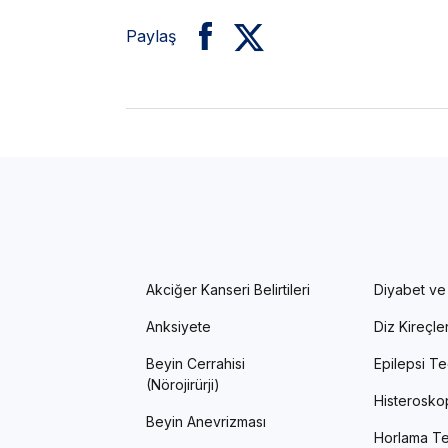
Paylaş
Akciğer Kanseri Belirtileri
Diyabet ve
Anksiyete
Diz Kireçl
Beyin Cerrahisi
Epilepsi Te
(Nörojirürji)
Histerosko
Beyin Anevrizması
Horlama Te