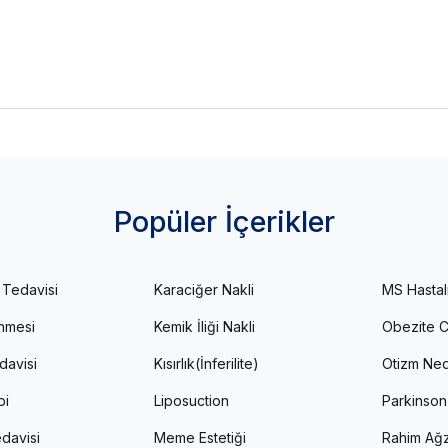
Popüler İçerikler
 Tedavisi
Karaciğer Nakli
MS Hastal
enmesi
Kemik İliği Nakli
Obezite C
davisi
Kısırlık(İnferilite)
Otizm Ned
pi
Liposuction
Parkinson
davisi
Meme Estetiği
Rahim Ağz