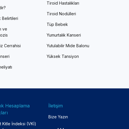
Tiroid Hastalıkları
ir?
Tiroid Nodülleri
Belirtileri
Tüp Bebek
ı ve
ozis
Yumurtalık Kanseri
z Cerrahisi
Yutulabilir Mide Balonu
nseri
Yüksek Tansiyon
eliyatı
lık Hesaplama
İletişim
ları
Bize Yazın
 Kitle İndeksi (VKİ)