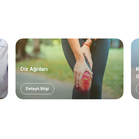
Diz Ağrıları
K
G
Detaylı Bilgi