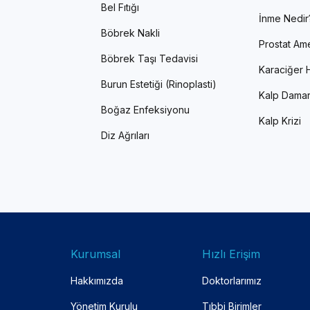
Bel Fıtığı
İnme Nedir
Böbrek Nakli
Prostat Ame
Böbrek Taşı Tedavisi
Karaciğer H
Burun Estetiği (Rinoplasti)
Kalp Damar
Boğaz Enfeksiyonu
Kalp Krizi
Diz Ağrıları
Kurumsal
Hızlı Erişim
Hakkımızda
Doktorlarımız
Yönetim Kurulu
Tıbbi Birimler