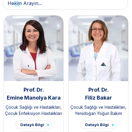
Prof. Dr.
Prof. Dr.
Emine Manolya Kara
Filiz Bakar
Çocuk Sağlığı ve Hastalıkları
,
Çocuk Sağlığı ve Hastalıkları
,
Çocuk Enfeksiyon Hastalıkları
Yenidoğan Yoğun Bakım
Ünitesi
Detaylı Bilgi
Detaylı Bilgi