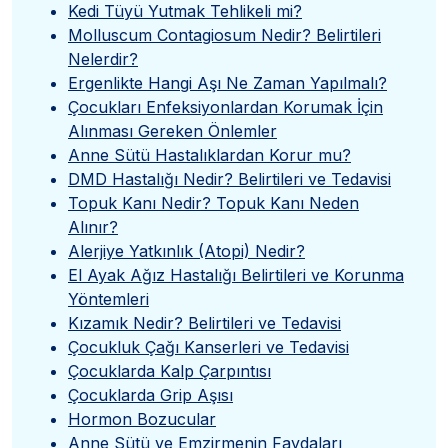
Kedi Tüyü Yutmak Tehlikeli mi?
Molluscum Contagiosum Nedir? Belirtileri
Nelerdir?
Ergenlikte Hangi Aşı Ne Zaman Yapılmalı?
Çocukları Enfeksiyonlardan Korumak İçin
Alınması Gereken Önlemler
Anne Sütü Hastalıklardan Korur mu?
DMD Hastalığı Nedir? Belirtileri ve Tedavisi
Topuk Kanı Nedir? Topuk Kanı Neden
Alınır?
Alerjiye Yatkınlık (Atopi) Nedir?
El Ayak Ağız Hastalığı Belirtileri ve Korunma
Yöntemleri
Kızamık Nedir? Belirtileri ve Tedavisi
Çocukluk Çağı Kanserleri ve Tedavisi
Çocuklarda Kalp Çarpıntısı
Çocuklarda Grip Aşısı
Hormon Bozucular
Anne Sütü ve Emzirmenin Faydaları