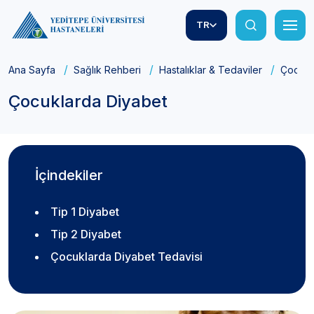
TR
Ana Sayfa
Sağlık Rehberi
Hastalıklar & Tedaviler
Çocukl
Çocuklarda Diyabet
İçindekiler
Tip 1 Diyabet
Tip 2 Diyabet
Çocuklarda Diyabet Tedavisi