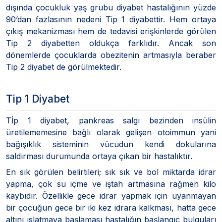
dışında çocukluk yaş grubu diyabet hastalığının yüzde
90’dan fazlasının nedeni Tip 1 diyabettir. Hem ortaya
çıkış mekanizması hem de tedavisi erişkinlerde görülen
Tip 2 diyabetten oldukça farklıdır. Ancak son
dönemlerde çocuklarda obezitenin artmasıyla beraber
Tip 2 diyabet de görülmektedir.
Tip 1 Diyabet
Tİp 1 diyabet, pankreas salgı bezinden insülin
üretilememesine bağlı olarak gelişen otoimmun yani
bağışıklık sisteminin vücudun kendi dokularına
saldırması durumunda ortaya çıkan bir hastalıktır.
En sık görülen belirtileri; sık sık ve bol miktarda idrar
yapma, çok su içme ve iştah artmasına rağmen kilo
kaybıdır. Özellikle gece idrar yapmak için uyanmayan
bir çocuğun gece bir iki kez idrara kalkması, hatta gece
altını ıslatmaya başlaması hastalığın başlangıç bulguları