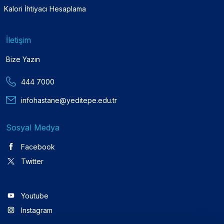
Kalori İhtiyacı Hesaplama
İletişim
Bize Yazın
444 7000
infohastane@yeditepe.edu.tr
Sosyal Medya
Facebook
Twitter
Youtube
Instagram