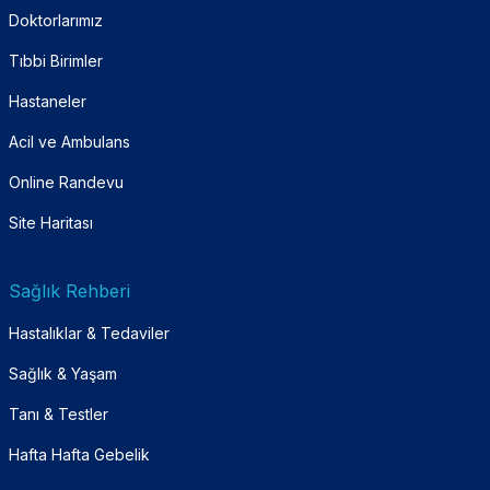
Doktorlarımız
Tıbbi Birimler
Hastaneler
Acil ve Ambulans
Online Randevu
Site Haritası
Sağlık Rehberi
Hastalıklar & Tedaviler
Sağlık & Yaşam
Tanı & Testler
Hafta Hafta Gebelik