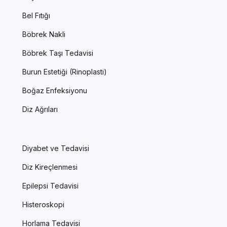
Bel Fıtığı
Böbrek Nakli
Böbrek Taşı Tedavisi
Burun Estetiği (Rinoplasti)
Boğaz Enfeksiyonu
Diz Ağrıları
Diyabet ve Tedavisi
Diz Kireçlenmesi
Epilepsi Tedavisi
Histeroskopi
Horlama Tedavisi