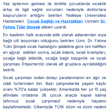
Yaz aylarının gelmesi ile birlikte çocuklarda sıcaklık
artışı ile ilgili sağlık sorunları nedeniyle doktorlara
başvuruların arttığını belirten Yeditepe Üniversitesi
Hastaneleri
Çocuk Sağlığı ve Hastalıkları
Uzmanı
Dr.
Fatma Tülin Şimşek
aileleri uyardı.
En basitinin halk arasında isilik olarak adlandırılan ısıya
bağlı cilt lezyonları olduğunu belirten Uzm. Dr. Fatma
Tülin Şimşek sıcak hastalığını şiddetine göre (en hafiften
en ağıra) isilikten sonra, sıcak ödemi, sıcak krampları,
sıcağa bağlı bitkinlik, sıcağa bağlı baygınlık ve sıcak
çarpması (Hipertermi) olarak alt gruplara ayrılabildiğini
belirtti.
Sıcak çarpması ısıdan dolayı yaralanmanın en ağır ve
ciddi türlerinden biri. Bazı çalışmalarda yaşam kaybı
oranı %70'e kadar yüksektir. Amerika’da her yıl 15 yaş
altındaki ortalama 38 çocuk araçta kapalı kalma
(eforsuz sıcak çarpması) nedeniyle hayatını
kaybetmektedir. Ülkemizde TÜİK ölüm ve ölüm nedeni