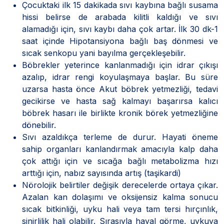
Çocuktaki ilk 15 dakikada sıvı kaybına bağlı susama
hissi belirse de arabada kilitli kaldığı ve sıvı
alamadığı için, sıvı kaybı daha çok artar. İlk 30 dk-1
saat içinde Hipotansiyona bağlı baş dönmesi ve
sıcak senkopu yani bayılma gerçekleşebilir.
Böbrekler yeterince kanlanmadığı için idrar çıkışı
azalıp, idrar rengi koyulaşmaya başlar. Bu süre
uzarsa hasta önce Akut böbrek yetmezliği, tedavi
gecikirse ve hasta sağ kalmayı başarırsa kalıcı
böbrek hasarı ile birlikte kronik börek yetmezliğine
dönebilir.
Sıvı azaldıkça terleme de durur. Hayati öneme
sahip organları kanlandırmak amacıyla kalp daha
çok attığı için ve sıcağa bağlı metabolizma hızı
arttığı için, nabız sayısında artış (taşikardi)
Nörolojik belirtiler değişik derecelerde ortaya çıkar.
Azalan kan dolaşımı ve oksijensiz kalma sonucu
sıcak bitkinliği, uyku hali veya tam tersi hırçınlık,
sinirlilik hali olabilir. Sırasıyla hayal görme, uykuya