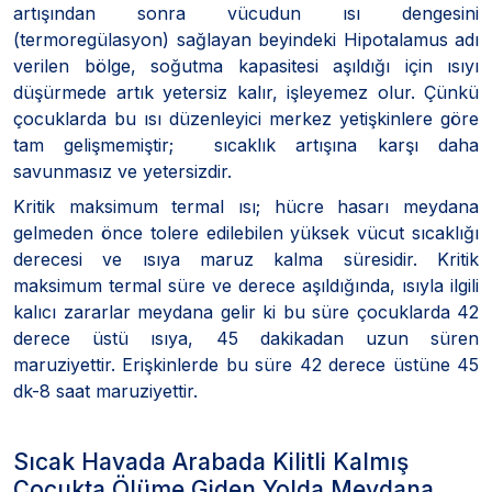
artışından sonra vücudun ısı dengesini
(termoregülasyon) sağlayan beyindeki Hipotalamus adı
verilen bölge, soğutma kapasitesi aşıldığı için ısıyı
düşürmede artık yetersiz kalır, işleyemez olur. Çünkü
çocuklarda bu ısı düzenleyici merkez yetişkinlere göre
tam gelişmemiştir; sıcaklık artışına karşı daha
savunmasız ve yetersizdir.
Kritik maksimum termal ısı; hücre hasarı meydana
gelmeden önce tolere edilebilen yüksek vücut sıcaklığı
derecesi ve ısıya maruz kalma süresidir. Kritik
maksimum termal süre ve derece aşıldığında, ısıyla ilgili
kalıcı zararlar meydana gelir ki bu süre çocuklarda 42
derece üstü ısıya, 45 dakikadan uzun süren
maruziyettir. Erişkinlerde bu süre 42 derece üstüne 45
dk-8 saat maruziyettir.
Sıcak Havada Arabada Kilitli Kalmış
Çocukta Ölüme Giden Yolda Meydana