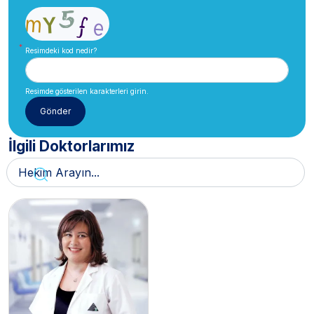
Resimdeki kod nedir?
Resimde gösterilen karakterleri girin.
İlgili Doktorlarımız