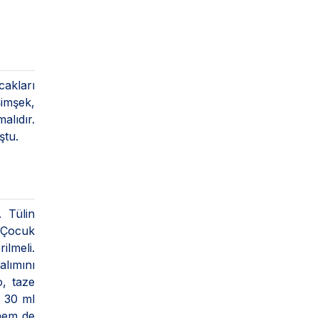
akları
Şimşek,
alıdır.
uştu.
 Tülin
 “Çocuk
ilmeli.
alımını
o, taze
e 30 ml
 hem de