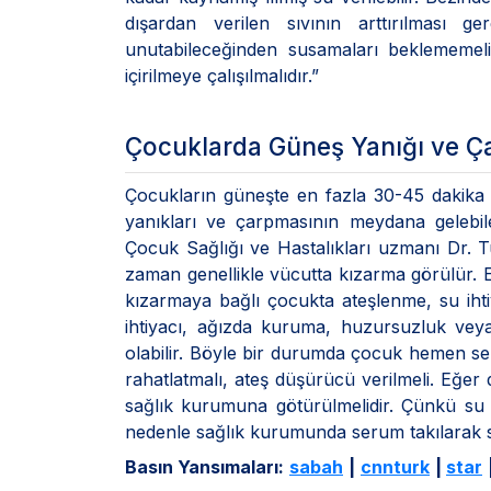
dışardan verilen sıvının arttırılması 
unutabileceğinden susamaları beklememeli,
içirilmeye çalışılmalıdır.”
Çocuklarda Güneş Yanığı ve Çar
Çocukların güneşte en fazla 30-45 dakika 
yanıkları ve çarpmasının meydana gelebil
Çocuk Sağlığı ve Hastalıkları uzmanı Dr. Tül
zaman genellikle vücutta kızarma görülür. Eğ
kızarmaya bağlı çocukta ateşlenme, su ihti
ihtiyacı, ağızda kuruma, huzursuzluk veya 
olabilir. Böyle bir durumda çocuk hemen ser
rahatlatmalı, ateş düşürücü verilmeli. Eğe
sağlık kurumuna götürülmelidir. Çünkü su
nedenle sağlık kurumunda serum takılarak sıv
Basın Yansımaları:
sabah
|
cnnturk
|
star