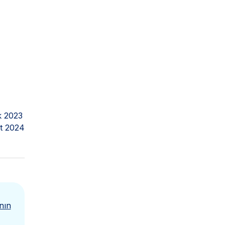
k 2023
t 2024
nın