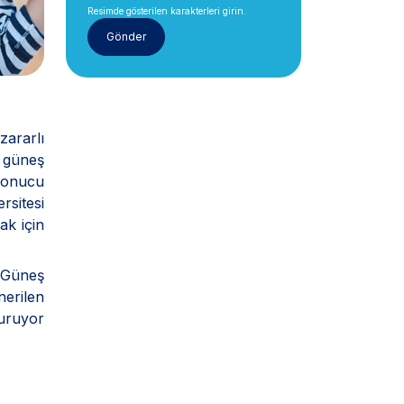
Resimde gösterilen karakterleri girin.
zararlı
e güneş
 sonucu
rsitesi
ak için
. Güneş
nerilen
duruyor