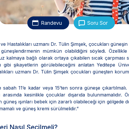
Randevu
Soru Sor
ve Hastalıkları uzmanı Dr. Tülin Şimşek, çocukları güneşin 
de güneşlendirmenin mümkün olabildiğini söyledi. Özellikl
uz kalmaya bağlı olarak ortaya çıkabilen sıcak çarpması
gibi şikayetlerin görülebileceğini anlatan Yeditepe Ünive
lıkları uzmanı Dr. Tülin Şimşek çocukları güneşten korum
e sabah 11’e kadar veya 15’ten sonra güneşe çıkartılmalı
eri arasında kesinlikle çocuklar dışarıda bulunmamalıdır. Ö
güneş ışınları bebek için zararlı olabileceği için gölgede 
amalı ve güneş kremi sürülmelidir.”
i Nasıl Seçilmeli?