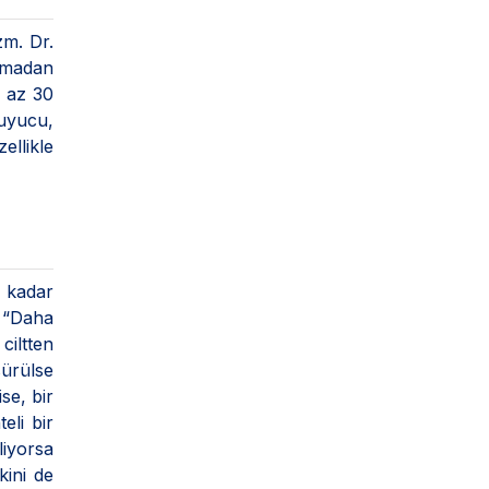
zm. Dr.
ıkmadan
n az 30
ruyucu,
ellikle
k kadar
: “Daha
iltten
sürülse
se, bir
eli bir
liyorsa
kini de