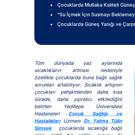
Çocuklarda Mutlaka Kaliteli Güneş
“Su İçmek İçin Susmayı Beklemey
Çocuklarda Güneş Yanığı ve Çarpma
Tüm dünyada yaz aylarında
sıcaklıkların artması nedeniyle
özellikle çocuklarda buna bağlı sağlık
sorunları artabiliyor. Sıcaklık artışının
çocukları yetişkinlerden daha kısa
sürede, daha yıpratıcı etkilediğini
belirten Yeditepe Üniversitesi
Hastaneleri
Çocuk Sağlığı ve
Hastalıkları
Uzmanı
Dr. Fatma Tülin
Şimşek
çocuklarda sıcaklığa bağlı