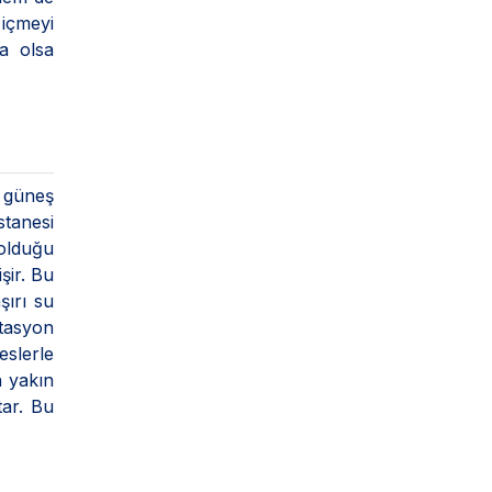
içmeyi
da olsa
a güneş
tanesi
 olduğu
şir. Bu
şırı su
itasyon
eslerle
n yakın
tar. Bu