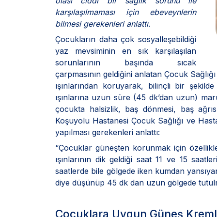
olası ciddi bir sağlık sorunu ile
karşılaşılmaması için ebeveynlerin
bilmesi gerekenleri anlattı.
Çocukların daha çok sosyalleşebildiği
yaz mevsiminin en sık karşılaşılan
sorunlarının başında sıcak
çarpmasının geldiğini anlatan Çocuk Sağlığı 
ışınlarından koruyarak, bilinçli bir şekil
ışınlarına uzun süre (45 dk’dan uzun) mar
çocukta halsizlik, baş dönmesi, baş ağrısı 
Koşuyolu Hastanesi Çocuk Sağlığı ve Hasta
yapılması gerekenleri anlattı:
“Çocuklar güneşten korunmak için özellikl
ışınlarının dik geldiği saat 11 ve 15 saatl
saatlerde bile gölgede iken kumdan yansıyan 
diye düşünüp 45 dk dan uzun gölgede tutulm
Çocuklara Uygun Güneş Kremler