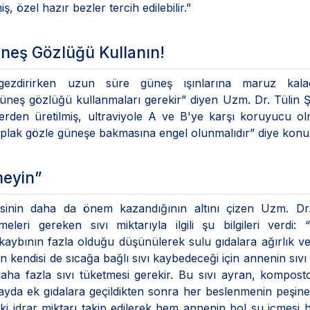
, özel hazır bezler tercih edilebilir.”
üneş Gözlüğü Kullanın!
 gezdirirken uzun süre güneş ışınlarına maruz kalac
üneş gözlüğü kullanmaları gerekir” diyen Uzm. Dr. Tülin 
erden üretilmiş, ultraviyole A ve B'ye karşı koruyucu olm
ıplak gözle güneşe bakmasına engel olunmalıdır” diye kon
meyin”
esinin daha da önem kazandığının altını çizen Uzm. Dr.
leri gereken sıvı miktarıyla ilgili şu bilgileri verdi:
kaybının fazla olduğu düşünülerek sulu gıdalara ağırlık ver
kendisi de sıcağa bağlı sıvı kaybedeceği için annenin sıvı 
daha fazla sıvı tüketmesi gerekir. Bu sıvı ayran, kompost
 6 ayda ek gıdalara geçildikten sonra her beslenmenin peşin
deki idrar miktarı takip edilerek hem annenin bol su içmesi