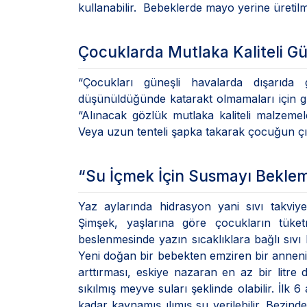
kullanabilir. Bebeklerde mayo yerine üretilmiş
Çocuklarda Mutlaka Kaliteli G
“Çocukları güneşli havalarda dışarıda
düşünüldüğünde katarakt olmamaları için g
“Alınacak gözlük mutlaka kaliteli malzemel
Veya uzun tenteli şapka takarak çocuğun ç
“Su İçmek İçin Susmayı Bekle
Yaz aylarında hidrasyon yani sıvı takviy
Şimşek, yaşlarına göre çocukların tüketme
beslenmesinde yazın sıcaklıklara bağlı sıvı 
Yeni doğan bir bebekten emziren bir annenin 
arttırması, eskiye nazaran en az bir litre 
sıkılmış meyve suları şeklinde olabilir. İlk
kadar kaynamış ılımış su verilebilir. Bezin