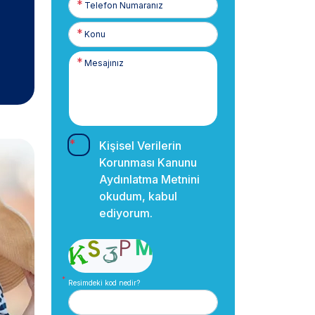
Numaranız
Kişisel Verilerin
Korunması Kanunu
Aydınlatma Metnini
okudum, kabul
ediyorum.
Resimdeki kod nedir?