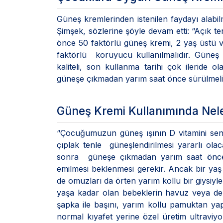
Güneş kremlerinden istenilen faydayı alabilm
Şimşek, sözlerine şöyle devam etti: “Açık t
önce 50 faktörlü güneş kremi, 2 yaş üstü 
faktörlü koruyucu kullanılmalıdır. Güneş k
kaliteli, son kullanma tarihi çok ileride 
güneşe çıkmadan yarım saat önce sürülmeli,
Güneş Kremi Kullanımında Nele
“Çocuğumuzun güneş ışının D vitamini sen
çıplak tenle güneşlendirilmesi yararlı ola
sonra güneşe çıkmadan yarım saat önce 
emilmesi beklenmesi gerekir. Ancak bir yaş 
de omuzları da örten yarım kollu bir giysiyl
yaşa kadar olan bebeklerin havuz veya den
şapka ile başını, yarım kollu pamuktan yapı
normal kıyafet yerine özel üretim ultravi