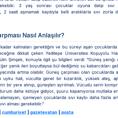
gerekebilir. 3 yaş sonrası çocuklar oyuna dalıp sıvı 
 2 saati aşmamak kaydıyla belli aralıklarla sıvı zorla 
pması Nasıl Anlaşılır?
kadar kalmaları gerektiğini ve bu süreyi aşan çocuklard
eceğine dikkat çeken Yeditepe Üniversitesi Koşuyolu Has
in Şimşek, konuyla ilgili şu bilgileri verdi: “Güneş yanığı
er yanık ileri boyuttaysa bül dediğimiz su kabarcıkları geli
yacında artma olabilir. Güneş çarpması olan çocuklarda a
uyku hali, vücutta genel bir kızarıklık, yüksek ateş, aj
in bir yere alınıp, güneşten ayrılmalı. Vücudu serin kompr
r durum daha kötüye gidiyor, şuuru kapanıyorsa mutlaka e
 alamayan, içemeyen çocuklarda sıvı kaybı daha fazla ar
ı alması gerekebilir.”
|
cumhuriyet
|
gazetevatan
|
posta