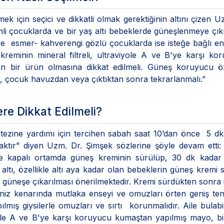
ek için seçici ve dikkatli olmak gerektiğinin altını çizen U
enli çocuklarda ve bir yaş altı bebeklerde güneşlenmeye ç
ve esmer- kahverengi gözlü çocuklarda ise isteğe bağlı e
reminin mineral filtreli, ultraviyole A ve B'ye karşı ko
olan bir ürün olmasına dikkat edilmeli. Güneş koruyucu öz
 çocuk havuzdan veya çıktıktan sonra tekrarlanmalı.”
re Dikkat Edilmeli?
tezine yardımı için tercihen sabah saat 10’dan önce 5 d
caktır” diyen Uzm. Dr. Şimşek sözlerine şöyle devam etti
kapalı ortamda güneş kreminin sürülüp, 30 dk kadar c
altı, özellikle altı aya kadar olan bebeklerin güneş kremi 
e güneşe çıkarılması önerilmektedir. Kremi sürdükten sonra i
iz kenarında mutlaka enseyi ve omuzları örten geniş tent
lmış giysilerle omuzları ve sırtı korunmalıdır. Aile bulabi
yole A ve B'ye karşı koruyucu kumaştan yapılmış mayo, bi