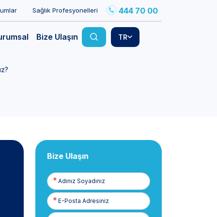
444 70 00
rumlar
Sağlık Profesyonelleri
urumsal
Bize Ulaşın
TR
uz?
Bize Ulaşın
Adınız
Soyadınız
E-
Posta
Telefon