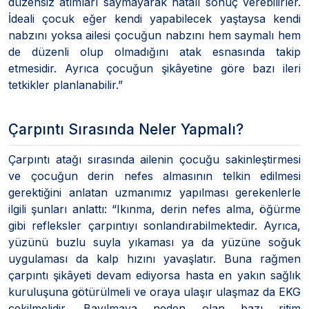
düzensiz atımları saymayarak hatalı sonuç verebilirler.
İdeali çocuk eğer kendi yapabilecek yaştaysa kendi
nabzını yoksa ailesi çocuğun nabzını hem saymalı hem
de düzenli olup olmadığını atak esnasında takip
etmesidir. Ayrıca çocuğun şikâyetine göre bazı ileri
tetkikler planlanabilir.”
Çarpıntı Sırasında Neler Yapmalı?
Çarpıntı atağı sırasında ailenin çocuğu sakinleştirmesi
ve çocuğun derin nefes almasının telkin edilmesi
gerektiğini anlatan uzmanımız yapılması gerekenlerle
ilgili şunları anlattı: “Ikınma, derin nefes alma, öğürme
gibi refleksler çarpıntıyı sonlandırabilmektedir. Ayrıca,
yüzünü buzlu suyla yıkaması ya da yüzüne soğuk
uygulaması da kalp hızını yavaşlatır. Buna rağmen
çarpıntı şikâyeti devam ediyorsa hasta en yakın sağlık
kuruluşuna götürülmeli ve oraya ulaşır ulaşmaz da EKG
çekilmelidir. Bayılmaya neden olan bazı ritim