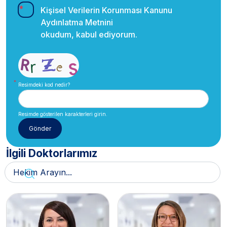
Kişisel Verilerin Korunması Kanunu
Aydınlatma Metnini
okudum, kabul ediyorum.
Resimdeki kod nedir?
Resimde gösterilen karakterleri girin.
İlgili Doktorlarımız