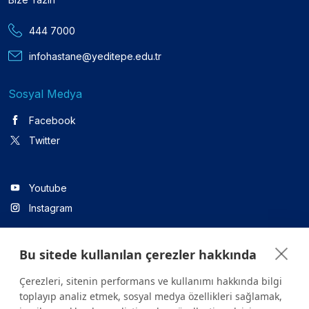
444 7000
infohastane@yeditepe.edu.tr
Sosyal Medya
Facebook
Twitter
Youtube
Instagram
Bu sitede kullanılan çerezler hakkında
Linkedin
Çerezleri, sitenin performans ve kullanımı hakkında bilgi
toplayıp analiz etmek, sosyal medya özellikleri sağlamak,