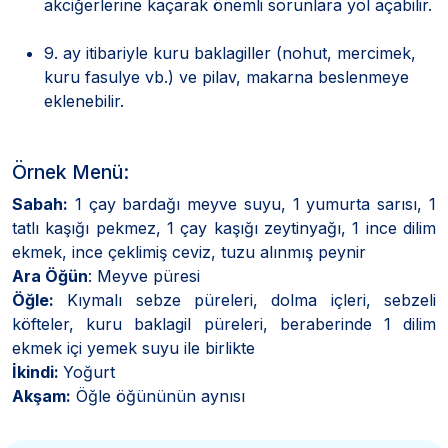
akciğerlerine kaçarak önemli sorunlara yol açabilir.
9. ay itibariyle kuru baklagiller (nohut, mercimek,
kuru fasulye vb.) ve pilav, makarna beslenmeye
eklenebilir.
Örnek Menü:
Sabah:
1 çay bardağı meyve suyu, 1 yumurta sarısı, 1
tatlı kaşığı pekmez, 1 çay kaşığı zeytinyağı, 1 ince dilim
ekmek, ince çeklimiş ceviz, tuzu alınmış peynir
Ara Öğün
: Meyve püresi
Öğle:
Kıymalı sebze püreleri, dolma içleri, sebzeli
köfteler, kuru baklagil püreleri, beraberinde 1 dilim
ekmek içi yemek suyu ile birlikte
İkindi:
Yoğurt
Akşam:
Öğle öğününün aynısı