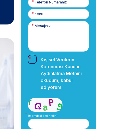
Numaranız
Kişisel Verilerin
Korunması Kanunu
Aydınlatma Metnini
okudum, kabul
ediyorum.
Resimdeki kod nedir?