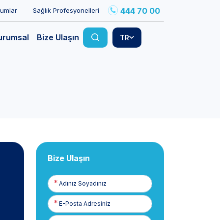
444 70 00
rumlar
Sağlık Profesyonelleri
urumsal
Bize Ulaşın
TR
Bize Ulaşın
Adınız
Soyadınız
E-
Posta
Telefon