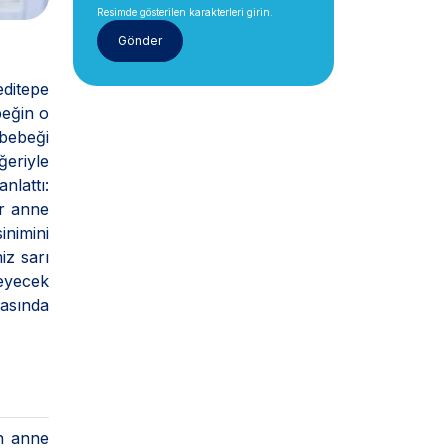
Resimde gösterilen karakterleri girin.
editepe
beğin o
 bebeği
ğeriyle
nlattı:
er anne
nimini
iz sarı
eyecek
rasında
ün anne