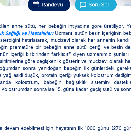
Randevu
Soru Sor
ilen anne sütü, her bebeğin ihtiyacına göre üretiliyor. Y
k Sağlığı ve Hastalıkları
Uzmanı sütün besin içeriğinin be
sterdiğini hatırlatarak, mucizevi olarak her annenin kendi
neğin prematüre bir bebeğin anne sütü içeriği ve besin de
içeriği birbirinden farklıdır” diyen uzmanımız şunları a
sinimlerine göre değişkenlik gösterir ve mucizevi olarak h
Doğumdan sonra yenidoğan bebeğin ilk günlerdeki gereksi
e yağ asidi düşük, protein içeriği yüksek kolostrum dediğim
nda kolostrum, bebeğin bağışıklık sistemini destekl
. Kolostrumdan sonra ise 15. güne kadar geçiş sütü ve son
tına devam edebilmesi için hayatının ilk 1000 günü (270 g