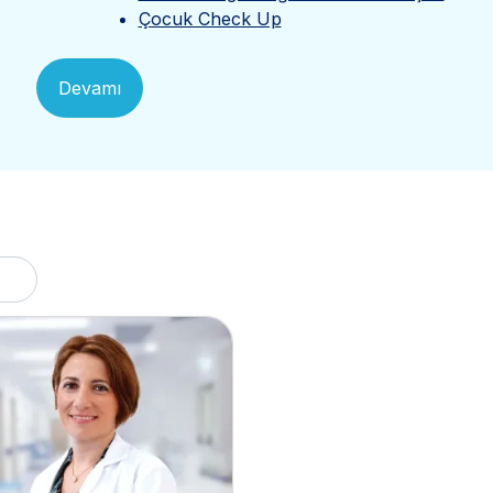
Çocuk Check Up
Devamı