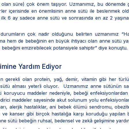
 olan süre) çok önem taşıyor. Uzmanımız, bu dönemde g
örler içerisinde en önemlisinin anne sütü ile beslenmek o
le ilk 6 ay sadece anne sütü ve sonrasında en az 2 yaşın
 durumların çok nadir olduğunu belirten uzmanımız “Ham
a hem de bebeğinin en büyük ihtiyacı olan anne sütü ya
bebeğini emzirebilecek potansiyele sahiptir” diye konuştu.
şimine Yardım Ediyor
 gerekli olan protein, yağ, demir, vitamin gibi her türl
ne sütü alması yeterli oluyor. Uzmanımız anne sütünün sa
eki koruyucu maddeler nedeniyle, bebeği enfeksiyonlardan
dirici maddeler sayesinde akut solunum yolu enfeksiyonlar
ları, alerjik hastalıklar, ani bebek ölümü sendromu, obezit
ğı ve kanser gibi birçok hastalığa karşı koruduğu yapılan b
nne sütü bebeğin ruhsal, bedensel ve zekâ gelişimine yardım