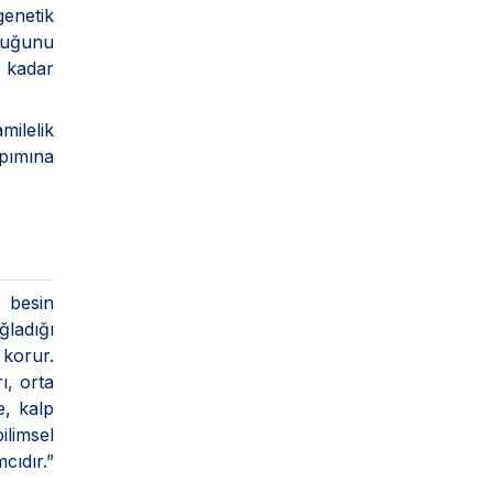
enetik
lduğunu
a kadar
ilelik
pımına
ü besin
ğladığı
 korur.
ı, orta
e, kalp
ilimsel
cıdır.”