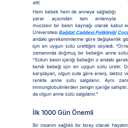
etti.
Hem bebek hem de anneye sağladığı
yarar açısından tam anlamıyla
mucizevi bir besin kaynağı olarak kabul ed
Üniversitesi
Bağdat Caddesi Polikliniği
Çocu
andaki gereksinimlerine göre değişkenlik gö
için en uygun sütü ürettiğini söyledi. “Ör
zamanında doğmuş bir bebeğin anne sütünün 
“Sütün besin içeriği bebeğin o andaki gerek
kendi bebeği için en uygun sütü üretir. 
karşılayan, olgun süte göre enerji, laktoz v
renkte anne sütü salgılanır. Aynı zama
immunglobulinlerden zengin içeriğe sahiptir
da olgun anne sütü salgılanır.”
İlk 1000 Gün Önemli
Bir insanın sağlıklı bir birey olarak haya