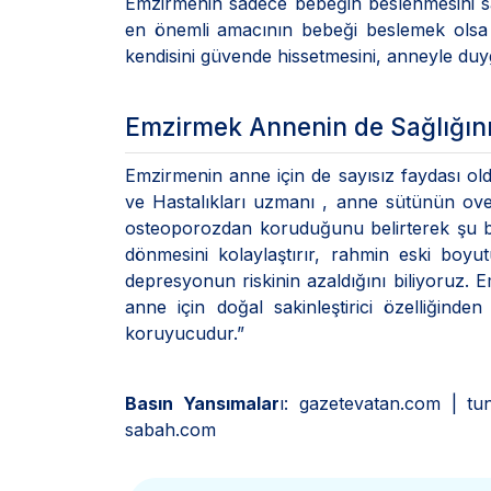
Emzirmenin sadece bebeğin beslenmesini sa
en önemli amacının bebeği beslemek olsa 
kendisini güvende hissetmesini, anneyle duyg
Emzirmek Annenin de Sağlığını
Emzirmenin anne için de sayısız faydası ol
ve Hastalıkları uzmanı , anne sütünün over 
osteoporozdan koruduğunu belirterek şu bi
dönmesini kolaylaştırır, rahmin eski bo
depresyonun riskinin azaldığını biliyoruz. 
anne için doğal sakinleştirici özelliğind
koruyucudur.”
Basın Yansımalar
ı: gazetevatan.com | t
sabah.com