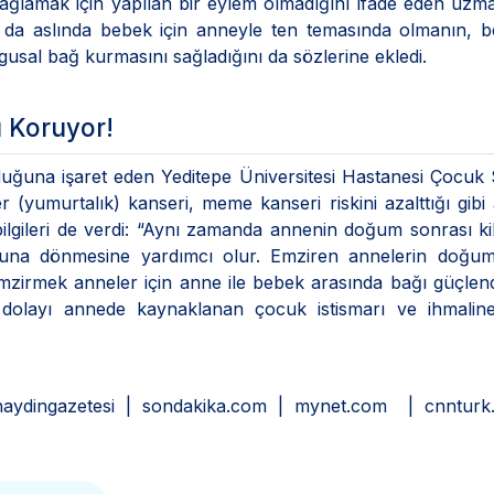
ğlamak için yapılan bir eylem olmadığını ifade eden uzm
da aslında bebek için anneyle ten temasında olmanın, b
usal bağ kurmasını sağladığını da sözlerine ekledi.
 Koruyor!
duğuna işaret eden Yeditepe Üniversitesi Hastanesi Çocuk 
(yumurtalık) kanseri, meme kanseri riskini azalttığı gibi
lgileri de verdi: “Aynı zamanda annenin doğum sonrası k
yutuna dönmesine yardımcı olur. Emziren annelerin doğu
Emzirmek anneler için anne ile bebek arasında bağı güçlend
en dolayı annede kaynaklanan çocuk istismarı ve ihmalin
unaydingazetesi | sondakika.com | mynet.com | cnnturk