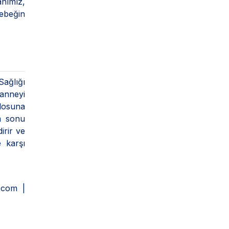
anımız,
ebeğin
Sağlığı
 anneyi
ilosuna
m sonu
irir ve
e karşı
.com |