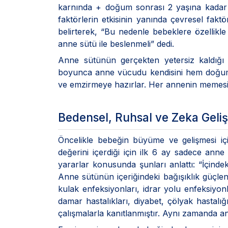
karnında + doğum sonrası 2 yaşına kadar
faktörlerin etkisinin yanında çevresel fakt
belirterek, “Bu nedenle bebeklere özellik
anne sütü ile beslenmeli” dedi.
Anne sütünün gerçekten yetersiz kaldığı
boyunca anne vücudu kendisini hem doğum
ve emzirmeye hazırlar. Her annenin memesi 
Bedensel, Ruhsal ve Zeka Geli
Öncelikle bebeğin büyüme ve gelişmesi için
değerini içerdiği için ilk 6 ay sadece an
yararlar konusunda şunları anlattı: “İçind
Anne sütünün içeriğindeki bağışıklık güçlen
kulak enfeksiyonları, idrar yolu enfeksiyon
damar hastalıkları, diyabet, çölyak hastalı
çalışmalarla kanıtlanmıştır. Aynı zamanda a