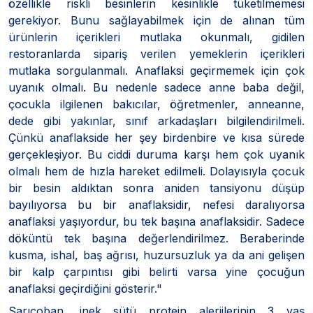
özellikle riskli besinlerin kesinlikle tüketilmemesi
gerekiyor. Bunu sağlayabilmek için de alınan tüm
ürünlerin içerikleri mutlaka okunmalı, gidilen
restoranlarda sipariş verilen yemeklerin içerikleri
mutlaka sorgulanmalı. Anaflaksi geçirmemek için çok
uyanık olmalı. Bu nedenle sadece anne baba değil,
çocukla ilgilenen bakıcılar, öğretmenler, anneanne,
dede gibi yakınlar, sınıf arkadaşları bilgilendirilmeli.
Çünkü anaflakside her şey birdenbire ve kısa sürede
gerçekleşiyor. Bu ciddi duruma karşı hem çok uyanık
olmalı hem de hızla hareket edilmeli. Dolayısıyla çocuk
bir besin aldıktan sonra aniden tansiyonu düşüp
bayılıyorsa bu bir anaflaksidir, nefesi daralıyorsa
anaflaksi yaşıyordur, bu tek başına anaflaksidir. Sadece
döküntü tek başına değerlendirilmez. Beraberinde
kusma, ishal, baş ağrısı, huzursuzluk ya da ani gelişen
bir kalp çarpıntısı gibi belirti varsa yine çocuğun
anaflaksi geçirdiğini gösterir."
Sarıçoban, inek sütü protein alerjilerinin 3 yaş