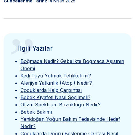
Güncellenme Tarihi:
14 Nisan 2025
”
İlgili Yazılar
Boğmaca Nedir? Gebelikte Boğmaca Aşısının
Önemi
Kedi Tüyü Yutmak Tehlikeli mi?
Alerjiye Yatkınlık (Atopi) Nedir?
Çocuklarda Kalp Çarpıntısı
Bebek Kıyafeti Nasıl Seçilmeli?
Otizm Spektrum Bozukluğu Nedir?
Bebek Bakımı
Yenidoğan Yoğun Bakım Tedavisinde Hedef
Nedir?
Çocuklarda Doğru Beslenme Çantası Nasıl