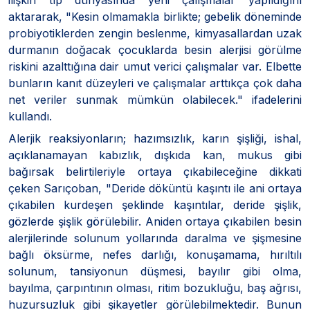
aktararak, "Kesin olmamakla birlikte; gebelik döneminde
probiyotiklerden zengin beslenme, kimyasallardan uzak
durmanın doğacak çocuklarda besin alerjisi görülme
riskini azalttığına dair umut verici çalışmalar var. Elbette
bunların kanıt düzeyleri ve çalışmalar arttıkça çok daha
net veriler sunmak mümkün olabilecek." ifadelerini
kullandı.
Alerjik reaksiyonların; hazımsızlık, karın şişliği, ishal,
açıklanamayan kabızlık, dışkıda kan, mukus gibi
bağırsak belirtileriyle ortaya çıkabileceğine dikkati
çeken Sarıçoban, "Deride döküntü kaşıntı ile ani ortaya
çıkabilen kurdeşen şeklinde kaşıntılar, deride şişlik,
gözlerde şişlik görülebilir. Aniden ortaya çıkabilen besin
alerjilerinde solunum yollarında daralma ve şişmesine
bağlı öksürme, nefes darlığı, konuşamama, hırıltılı
solunum, tansiyonun düşmesi, bayılır gibi olma,
bayılma, çarpıntının olması, ritim bozukluğu, baş ağrısı,
huzursuzluk gibi şikayetler görülebilmektedir. Bunun