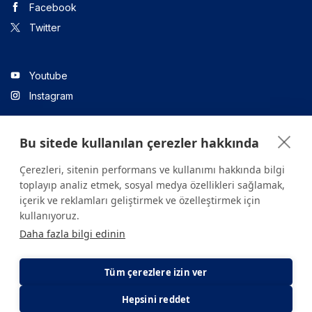
Facebook
Twitter
Youtube
Instagram
Bu sitede kullanılan çerezler hakkında
Linkedin
Çerezleri, sitenin performans ve kullanımı hakkında bilgi
toplayıp analiz etmek, sosyal medya özellikleri sağlamak,
içerik ve reklamları geliştirmek ve özelleştirmek için
Sitede yer alan tüm içerikler yalnızca bilgilendirme amaçlıdır.
kullanıyoruz.
Sağlığınızla ilgili sorularınız için mutlaka doktoruza ya da bir sağlık
Daha fazla bilgi edinin
kuruluşuna başvurunuz.
Copyright © 2026. Yeditepe Üniversitesi Hastanesi. Tüm hakları
saklıdır.
Tüm çerezlere izin ver
Hepsini reddet
Gizlilik ve Çerez Politikası
KVKK Aydınlatma Metni