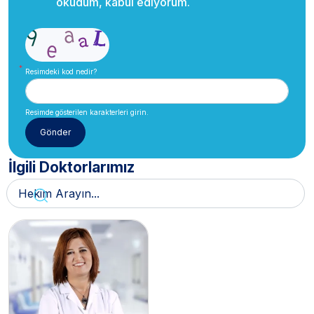
okudum, kabul ediyorum.
Resimdeki kod nedir?
Resimde gösterilen karakterleri girin.
İlgili Doktorlarımız