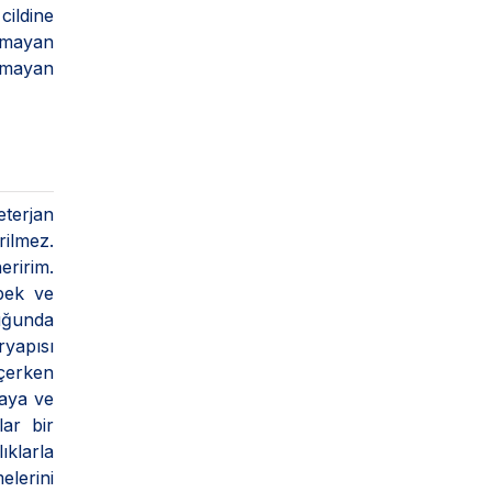
cildine
olmayan
olmayan
eterjan
rilmez.
eririm.
ebek ve
duğunda
yapısı
eçerken
maya ve
lar bir
ıklarla
elerini