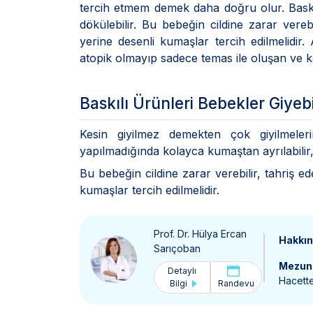
tercih etmem demek daha doğru olur. Baskı, 
dökülebilir. Bu bebeğin cildine zarar verebi
yerine desenli kumaşlar tercih edilmelidir. 
atopik olmayıp sadece temas ile oluşan ve kont
Baskılı Ürünleri Bebekler Giyebi
Kesin giyilmez demekten çok giyilmeler
yapılmadığında kolayca kumaştan ayrılabilir, 
Bu bebeğin cildine zarar verebilir, tahriş ed
kumaşlar tercih edilmelidir.
Prof. Dr. Hülya Ercan
Hakkı
Sarıçoban
Mezun 
Detaylı
Hacette
Bilgi
Randevu