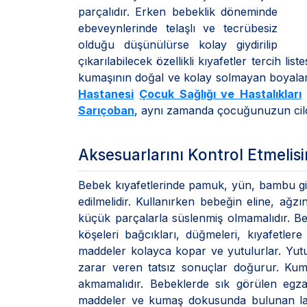
parçalıdır. Erken bebeklik döneminde
ebeveynlerinde telaşlı ve tecrübesiz
olduğu düşünülürse kolay giydirilip
çıkarılabilecek özellikli kıyafetler tercih lis
kumaşının doğal ve kolay solmayan boyalarl
Hastanesi
Çocuk Sağlığı ve Hastalıkları
Sarıçoban
, aynı zamanda çocuğunuzun cild
Aksesuarlarını Kontrol Etmelisi
Bebek kıyafetlerinde pamuk, yün, bambu gib
edilmelidir. Kullanırken bebeğin eline, ağ
küçük parçalarla süslenmiş olmamalıdır. Be
köşeleri bağcıkları, düğmeleri, kıyafetler
maddeler kolayca kopar ve yutulurlar. Yu
zarar veren tatsız sonuçlar doğurur. Kum
akmamalıdır. Bebeklerde sık görülen egza
maddeler ve kumaş dokusunda bulunan late