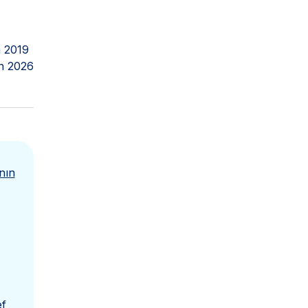
 2019
n 2026
nın
ef