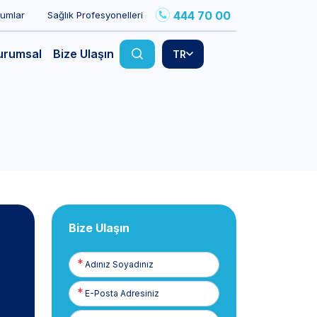
444 70 00
rumlar
Sağlık Profesyonelleri
urumsal
Bize Ulaşın
TR
Bize Ulaşın
Adınız
Soyadınız
E-
Posta
Telefon