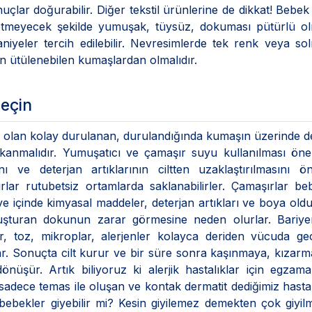
lar doğurabilir. Diğer tekstil ürünlerine de dikkat! Bebek 
iş etmeyecek şekilde yumuşak, tüysüz, dokuması pütürlü 
aniyeler tercih edilebilir. Nevresimlerde tek renk veya s
n ütülenebilen kumaşlardan olmalıdır.
Seçin
 olan kolay durulanan, durulandığında kumaşın üzerinde d
yıkanmalıdır. Yumuşatıcı ve çamaşır suyu kullanılması öne
 ve deterjan artıklarının ciltten uzaklaştırılmasını ön
rlar rutubetsiz ortamlarda saklanabilirler. Çamaşırlar b
 ve içinde kimyasal maddeler, deterjan artıkları ve boya ol
luşturan dokunun zarar görmesine neden olurlar. Bariyer
ar, toz, mikroplar, alerjenler kolayca deriden vücuda g
ar. Sonuçta cilt kurur ve bir süre sonra kaşınmaya, kızar
üşür. Artık biliyoruz ki alerjik hastalıklar için egzama
sadece temas ile oluşan ve kontak dermatit dediğimiz hastal
ri bebekler giyebilir mi? Kesin giyilemez demekten çok giyilm