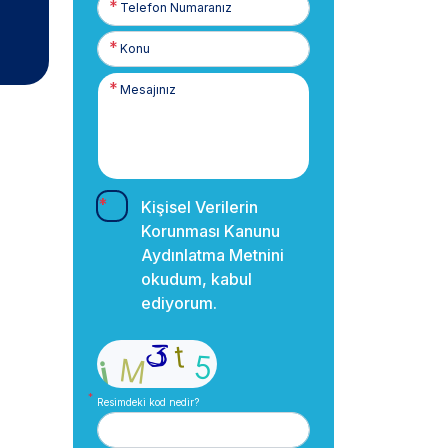
Numaranız
Kişisel Verilerin
Korunması Kanunu
Aydınlatma Metnini
okudum, kabul
ediyorum.
Resimdeki kod nedir?