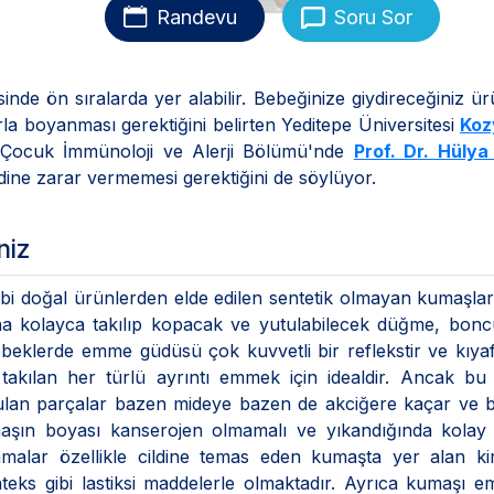
Randevu
Soru Sor
tesinde ön sıralarda yer alabilir. Bebeğinize giydireceğiniz ür
a boyanması gerektiğini belirten Yeditepe Üniversitesi
Koz
Çocuk İmmünoloji ve Alerji Bölümü'nde
Prof. Dr. Hülya
ine zarar vermemesi gerektiğini de söylüyor.
niz
i doğal ürünlerden elde edilen sentetik olmayan kumaşlar
zına kolayca takılıp kopacak ve yutulabilecek düğme, bonc
beklerde emme güdüsü çok kuvvetli bir reflekstir ve kıyaf
e takılan her türlü ayrıntı emmek için idealdir. Ancak b
tulan parçalar bazen mideye bazen de akciğere kaçar ve 
aşın boyası kanserojen olmamalı ve yıkandığında kolay 
malar özellikle cildine temas eden kumaşta yer alan ki
ks gibi lastiksi maddelerle olmaktadır. Ayrıca kumaşı e