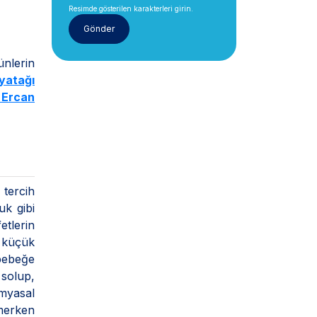
Resimde gösterilen karakterleri girin.
ünlerin
yatağı
 Ercan
 tercih
uk gibi
etlerin
u küçük
bebeğe
solup,
myasal
merken