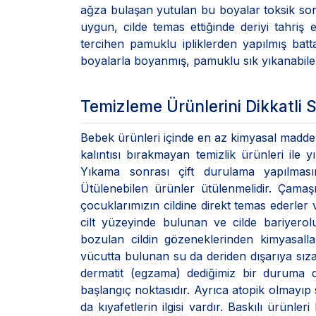
ağza bulaşan yutulan bu boyalar toksik sonuç
uygun, cilde temas ettiğinde deriyi tahr
tercihen pamuklu ipliklerden yapılmış batt
boyalarla boyanmış, pamuklu sık yıkanabile
Temizleme Ürünlerini Dikkatli 
Bebek ürünleri içinde en az kimyasal madde
kalıntısı bırakmayan temizlik ürünleri ile 
Yıkama sonrası çift durulama yapılmasını
Ütülenebilen ürünler ütülenmelidir. Çamaşı
çocuklarımızın cildine direkt temas ederler
cilt yüzeyinde bulunan ve cilde bariyero
bozulan cildin gözeneklerinden kimyasall
vücutta bulunan su da deriden dışarıya sız
dermatit (egzama) dediğimiz bir duruma dön
başlangıç noktasıdır. Ayrıca atopik olmayıp 
da kıyafetlerin ilgisi vardır. Baskılı ürünle