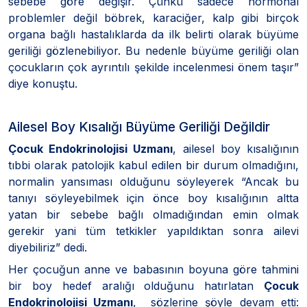
sebebe göre değişir. Çünkü sadece hormonal
problemler değil böbrek, karaciğer, kalp gibi birçok
organa bağlı hastalıklarda da ilk belirti olarak büyüme
geriliği gözlenebiliyor. Bu nedenle büyüme geriliği olan
çocukların çok ayrıntılı şekilde incelenmesi önem taşır”
diye konuştu.
Ailesel Boy Kısalığı Büyüme Geriliği Değildir
Çocuk Endokrinolojisi Uzmanı
, ailesel boy kısalığının
tıbbi olarak patolojik kabul edilen bir durum olmadığını,
normalin yansıması olduğunu söyleyerek “Ancak bu
tanıyı söyleyebilmek için önce boy kısalığının altta
yatan bir sebebe bağlı olmadığından emin olmak
gerekir yani tüm tetkikler yapıldıktan sonra ailevi
diyebiliriz” dedi.
Her çocuğun anne ve babasının boyuna göre tahmini
bir boy hedef aralığı olduğunu hatırlatan
Çocuk
Endokrinolojisi Uzmanı
, sözlerine şöyle devam etti: