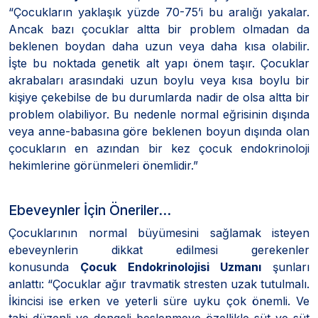
“Çocukların yaklaşık yüzde 70-75’i bu aralığı yakalar.
Ancak bazı çocuklar altta bir problem olmadan da
beklenen boydan daha uzun veya daha kısa olabilir.
İşte bu noktada genetik alt yapı önem taşır. Çocuklar
akrabaları arasındaki uzun boylu veya kısa boylu bir
kişiye çekebilse de bu durumlarda nadir de olsa altta bir
problem olabiliyor. Bu nedenle normal eğrisinin dışında
veya anne-babasına göre beklenen boyun dışında olan
çocukların en azından bir kez çocuk endokrinoloji
hekimlerine görünmeleri önemlidir.”
Ebeveynler İçin Öneriler…
Çocuklarının normal büyümesini sağlamak isteyen
ebeveynlerin dikkat edilmesi gerekenler
konusunda
Çocuk Endokrinolojisi Uzmanı
şunları
anlattı: “Çocuklar ağır travmatik stresten uzak tutulmalı.
İkincisi ise erken ve yeterli süre uyku çok önemli. Ve
tabi düzenli ve dengeli beslenmeye özellikle süt ve süt