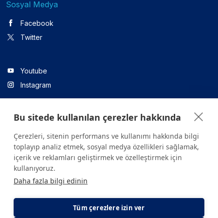
Sosyal Medya
Facebook
Twitter
Youtube
Instagram
Bu sitede kullanılan çerezler hakkında
Linkedin
Çerezleri, sitenin performans ve kullanımı hakkında bilgi
toplayıp analiz etmek, sosyal medya özellikleri sağlamak,
içerik ve reklamları geliştirmek ve özelleştirmek için
Sitede yer alan tüm içerikler yalnızca bilgilendirme amaçlıdır.
kullanıyoruz.
Sağlığınızla ilgili sorularınız için mutlaka doktoruza ya da bir sağlık
Daha fazla bilgi edinin
kuruluşuna başvurunuz.
Copyright © 2026. Yeditepe Üniversitesi Hastanesi. Tüm hakları
saklıdır.
Tüm çerezlere izin ver