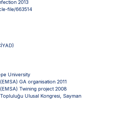
nfection 2013
cle-file/663514
ÇİYAD)
epe University
n(EMSA) GA organisation 2011
n(EMSA) Twining project 2008
ma Topluluğu Ulusal Kongresi, Sayman