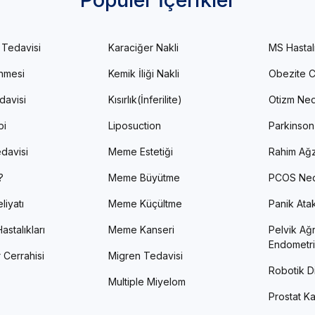
 Tedavisi
Karaciğer Nakli
MS Hastal
enmesi
Kemik İliği Nakli
Obezite C
davisi
Kısırlık(İnferilite)
Otizm Ned
pi
Liposuction
Parkinson
davisi
Meme Estetiği
Rahim Ağz
?
Meme Büyütme
PCOS Ned
liyatı
Meme Küçültme
Panik Atak 
astalıkları
Meme Kanseri
Pelvik Ağr
Endometri
 Cerrahisi
Migren Tedavisi
Robotik Di
Multiple Miyelom
Prostat Ka