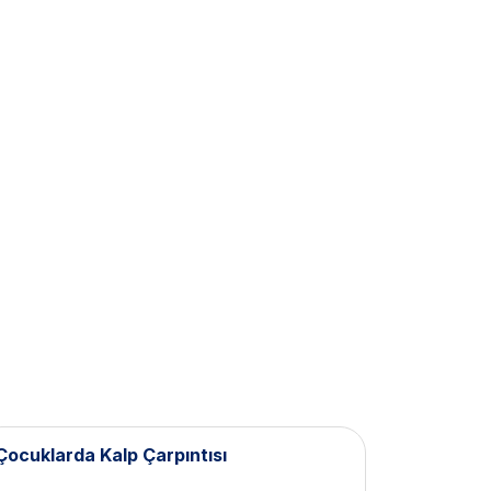
Çocuklarda Kalp Çarpıntısı
Bebek Kıy