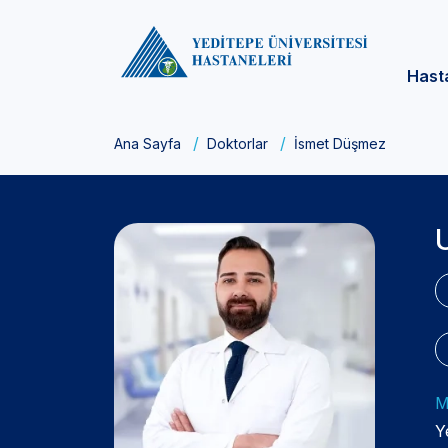
Hast
Ana Sayfa
Doktorlar
İsmet Düşmez
M
Y