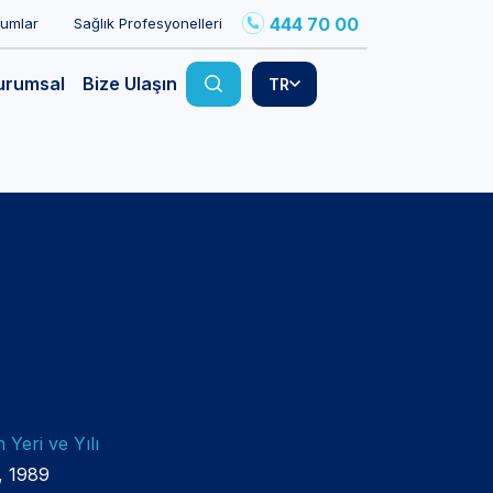
444 70 00
rumlar
Sağlık Profesyonelleri
urumsal
Bize Ulaşın
TR
Yeri ve Yılı
, 1989