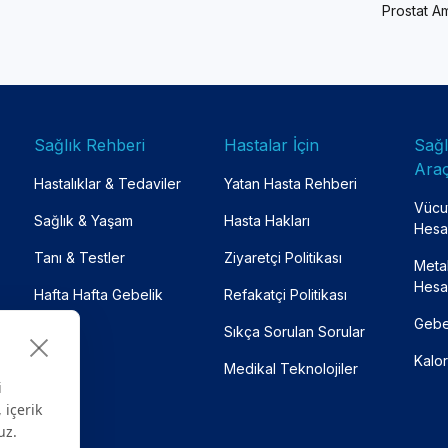
Prostat Am
Sağlık Rehberi
Hastalar İçin
Sağ
Araç
Hastalıklar & Tedaviler
Yatan Hasta Rehberi
Vücut
Sağlık & Yaşam
Hasta Hakları
Hesa
Tanı & Testler
Ziyaretçi Politikası
Meta
Hesa
Hafta Hafta Gebelik
Refakatçi Politikası
Gebe
Sıkça Sorulan Sorular
Kalor
Medikal Teknolojiler
i
 içerik
uz.