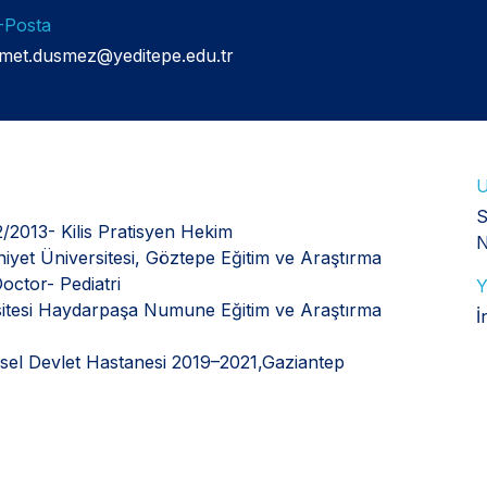
-Posta
smet.dusmez@yeditepe.edu.tr
U
S
2/2013- Kilis Pratisyen Hekim
N
niyet Üniversitesi, Göztepe Eğitim ve Araştırma
octor- Pediatri
Y
ersitesi Haydarpaşa Numune Eğitim ve Araştırma
İ
sel Devlet Hastanesi 2019–2021,Gaziantep