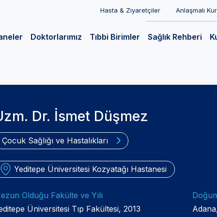
Hasta & Ziyaretçiler
Anlaşmalı Ku
aneler
Doktorlarımız
Tıbbi Birimler
Sağlık Rehberi
K
Uzm. Dr. İsmet Düşmez
Çocuk Sağlığı ve Hastalıkları
Yeditepe Üniversitesi Kozyatağı Hastanesi
ezun Olduğu Fakülte ve Yılı
Doğum 
editepe Üniversitesi Tıp Fakültesi, 2013
Adana