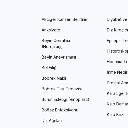
Akciğer Kanseri Belirtileri
Diyabet ve
Anksiyete
Diz Kireçl
Beyin Cerrahisi
Epilepsi Te
(Nörojirürji)
Histerosko
Beyin Anevrizması
Horlama Te
Bel Fıtığı
İnme Nedir
Böbrek Nakli
Prostat Ame
Böbrek Taşı Tedavisi
Karaciğer H
Burun Estetiği (Rinoplasti)
Kalp Damar
Boğaz Enfeksiyonu
Kalp Krizi
Diz Ağrıları