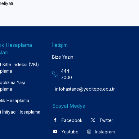
eliyatı
lık Hesaplama
İletişim
ları
Bize Yazın
 Kitle İndeksi (VKİ)
plama
444
7000
bolizma Yaşı
plama
infohastane@yeditepe.edu.tr
lik Hesaplama
Sosyal Medya
i İhtiyacı Hesaplama
Facebook
Twitter
Youtube
Instagram