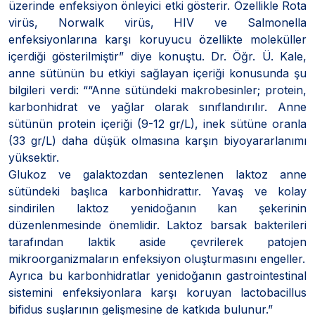
üzerinde enfeksiyon önleyici etki gösterir. Özellikle Rota
virüs, Norwalk virüs, HIV ve Salmonella
enfeksiyonlarına karşı koruyucu özellikte moleküller
içerdiği gösterilmiştir” diye konuştu. Dr. Öğr. Ü. Kale,
anne sütünün bu etkiyi sağlayan içeriği konusunda şu
bilgileri verdi: ““Anne sütündeki makrobesinler; protein,
karbonhidrat ve yağlar olarak sınıflandırılır. Anne
sütünün protein içeriği (9-12 gr/L), inek sütüne oranla
(33 gr/L) daha düşük olmasına karşın biyoyararlanımı
yüksektir.
Glukoz ve galaktozdan sentezlenen laktoz anne
sütündeki başlıca karbonhidrattır. Yavaş ve kolay
sindirilen laktoz yenidoğanın kan şekerinin
düzenlenmesinde önemlidir. Laktoz barsak bakterileri
tarafından laktik aside çevrilerek patojen
mikroorganizmaların enfeksiyon oluşturmasını engeller.
Ayrıca bu karbonhidratlar yenidoğanın gastrointestinal
sistemini enfeksiyonlara karşı koruyan lactobacillus
bifidus suşlarının gelişmesine de katkıda bulunur.”