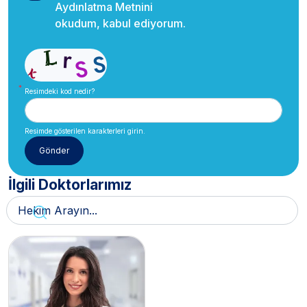
Aydınlatma Metnini
okudum, kabul ediyorum.
Resimdeki kod nedir?
Resimde gösterilen karakterleri girin.
İlgili Doktorlarımız