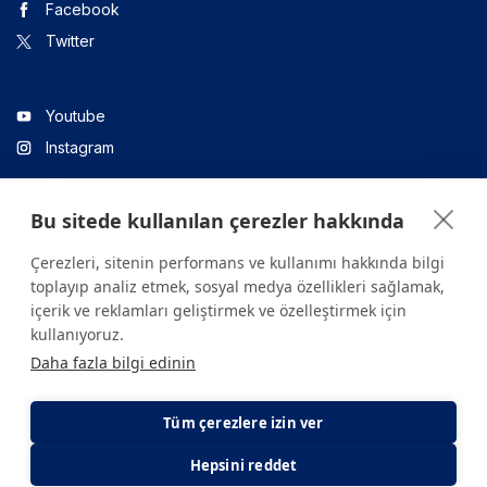
Facebook
Twitter
Youtube
Instagram
Bu sitede kullanılan çerezler hakkında
Linkedin
Çerezleri, sitenin performans ve kullanımı hakkında bilgi
toplayıp analiz etmek, sosyal medya özellikleri sağlamak,
içerik ve reklamları geliştirmek ve özelleştirmek için
Sitede yer alan tüm içerikler yalnızca bilgilendirme amaçlıdır.
kullanıyoruz.
Sağlığınızla ilgili sorularınız için mutlaka doktoruza ya da bir sağlık
Daha fazla bilgi edinin
kuruluşuna başvurunuz.
Copyright © 2026. Yeditepe Üniversitesi Hastanesi. Tüm hakları
saklıdır.
Tüm çerezlere izin ver
Hepsini reddet
Gizlilik ve Çerez Politikası
KVKK Aydınlatma Metni