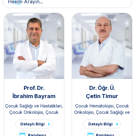
Prof. Dr.
Dr. Öğr. Ü.
İbrahim Bayram
Çetin Timur
Çocuk Sağlığı ve Hastalıkları
,
Çocuk Hematolojisi
,
Çocuk
Çocuk Onkolojisi
,
Çocuk
Onkolojisi
,
Çocuk Sağlığı ve
Hematolojisi
,
Kemik İliği Nakli
Hastalıkları
,
Kemik İliği Nakli
Detaylı Bilgi
Detaylı Bilgi
Kliniği / Pediatrik
Kliniği / Pediatrik
Randevu
Randevu