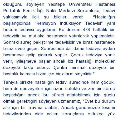
olduğunu söyleyen Yeditepe Üniversitesi Hastanesi
Pediatrik Kemik İliği Nakli Merkezi Sorumlusu, tedavi
yaklaşımıyla ilgili şu bilgileri verdi: “Hastalığın
başlangıcında “Remisyon İndüksiyon Tedavisi” yani
hücum tedavisi uygulanır. Bu dönem 4-8 haftalık bir
tedavidir ve mutlaka hastanede yatırılarak yapılmalıdır.
Sonraki süreç pekiştirme tedavisidir ve biraz hastanede
biraz evde geçer. Sonrasında da idame tedavisi evden
hastaneye gelip giderek yapılır. Çocuk tedaviye yanıt
verir, iyileşmeye başlar ancak biz hastalığı moleküler
düzeyde takip ederiz. Çünkü minimal düzeyde bir
hastalık kalması bizim için bir alarm sinyalidir.“
Tanıyla birlikte hastalığın tedavi sürecinde hem çocuk,
hem de ebeveynleri için uzun soluklu ve zor bir süreç
başladığını ancak bu süreci atlatabilmek için güçlü
olmak gerektiğini söyleyen uzmanımız, “Evet bu durum
aile için bir travma olabilir. Ancak günümüzde lösemi
tedavilerinden elde edilen sonuçların oldukça yüz