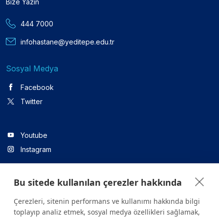
Bize Yazın
444 7000
infohastane@yeditepe.edu.tr
Sosyal Medya
Facebook
Twitter
Youtube
Instagram
Bu sitede kullanılan çerezler hakkında
Linkedin
Çerezleri, sitenin performans ve kullanımı hakkında bilgi
toplayıp analiz etmek, sosyal medya özellikleri sağlamak,