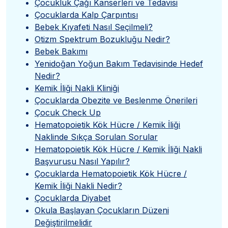
Çocukluk Çağı Kanserleri ve Tedavisi
Çocuklarda Kalp Çarpıntısı
Bebek Kıyafeti Nasıl Seçilmeli?
Otizm Spektrum Bozukluğu Nedir?
Bebek Bakımı
Yenidoğan Yoğun Bakım Tedavisinde Hedef
Nedir?
Kemik İliği Nakli Kliniği
Çocuklarda Obezite ve Beslenme Önerileri
Çocuk Check Up
Hematopoietik Kök Hücre / Kemik İliği
Naklinde Sıkça Sorulan Sorular
Hematopoietik Kök Hücre / Kemik İliği Nakli
Başvurusu Nasıl Yapılır?
Çocuklarda Hematopoietik Kök Hücre /
Kemik İliği Nakli Nedir?
Çocuklarda Diyabet
Okula Başlayan Çocukların Düzeni
Değiştirilmelidir