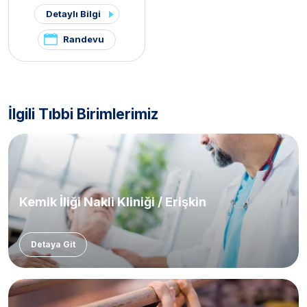
Hastalıkları
,
Kemik İliği Nakli
Detaylı Bilgi
Kliniği / Pediatrik
Randevu
İlgili Tıbbi Birimlerimiz
Kemik İliği Nakli Kliniği / Erişkin
Detaya Git