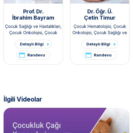
Prof. Dr.
Dr. Öğr. Ü.
İbrahim Bayram
Çetin Timur
Çocuk Sağlığı ve Hastalıkları
,
Çocuk Hematolojisi
,
Çocuk
Çocuk Onkolojisi
,
Çocuk
Onkolojisi
,
Çocuk Sağlığı ve
Hematolojisi
,
Kemik İliği Nakli
Hastalıkları
,
Kemik İliği Nakli
Detaylı Bilgi
Detaylı Bilgi
Kliniği / Pediatrik
Kliniği / Pediatrik
Randevu
Randevu
İlgili Videolar