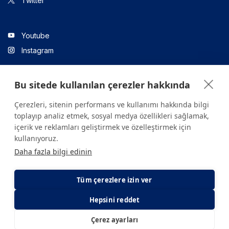
Twitter
Youtube
Instagram
Bu sitede kullanılan çerezler hakkında
Linkedin
Çerezleri, sitenin performans ve kullanımı hakkında bilgi
toplayıp analiz etmek, sosyal medya özellikleri sağlamak,
içerik ve reklamları geliştirmek ve özelleştirmek için
Sitede yer alan tüm içerikler yalnızca bilgilendirme amaçlıdır.
kullanıyoruz.
Sağlığınızla ilgili sorularınız için mutlaka doktoruza ya da bir sağlık
Daha fazla bilgi edinin
kuruluşuna başvurunuz.
Copyright © 2026. Yeditepe Üniversitesi Hastanesi. Tüm hakları
saklıdır.
Tüm çerezlere izin ver
Hepsini reddet
Gizlilik ve Çerez Politikası
KVKK Aydınlatma Metni
Çerez ayarları
E-Randevu
E-Sonuç