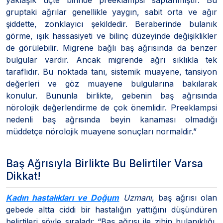
gruptaki ağrılar genellikle yaygın, sabit orta ve ağır
şiddette, zonklayıcı şekildedir. Beraberinde bulanık
görme, ışık hassasiyeti ve bilinç düzeyinde değişiklikler
de görülebilir. Migrene bağlı baş ağrısında da benzer
bulgular vardır. Ancak migrende ağrı sıklıkla tek
taraflıdır. Bu noktada tanı, sistemik muayene, tansiyon
değerleri ve göz muayene bulgularına bakılarak
konulur. Bununla birlikte, gebenin baş ağrısında
nörolojik değerlendirme de çok önemlidir. Preeklampsi
nedenli baş ağrısında beyin kanaması olmadığı
müddetçe nörolojik muayene sonuçları normaldir.”
Baş Ağrısıyla Birlikte Bu Belirtiler Varsa
Dikkat!
Kadın hastalıkları ve Doğum
Uzmanı
, baş ağrısı olan
gebede altta ciddi bir hastalığın yattığını düşündüren
belirtileri şöyle sıraladı: “Baş ağrısı ile zihin bulanıklığı,