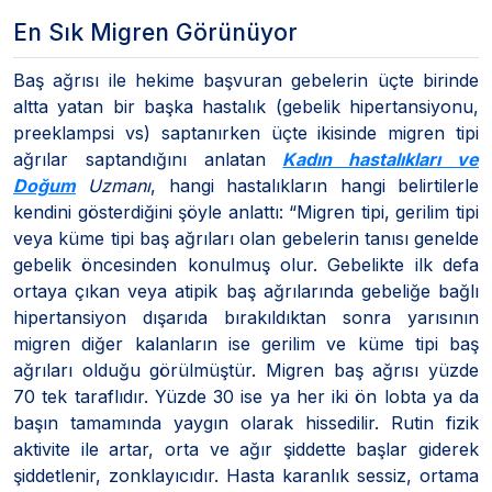
En Sık Migren Görünüyor
Baş ağrısı ile hekime başvuran gebelerin üçte birinde
altta yatan bir başka hastalık (gebelik hipertansiyonu,
preeklampsi vs) saptanırken üçte ikisinde migren tipi
ağrılar saptandığını anlatan
Kadın hastalıkları ve
Doğum
Uzmanı
, hangi hastalıkların hangi belirtilerle
kendini gösterdiğini şöyle anlattı: “Migren tipi, gerilim tipi
veya küme tipi baş ağrıları olan gebelerin tanısı genelde
gebelik öncesinden konulmuş olur. Gebelikte ilk defa
ortaya çıkan veya atipik baş ağrılarında gebeliğe bağlı
hipertansiyon dışarıda bırakıldıktan sonra yarısının
migren diğer kalanların ise gerilim ve küme tipi baş
ağrıları olduğu görülmüştür. Migren baş ağrısı yüzde
70 tek taraflıdır. Yüzde 30 ise ya her iki ön lobta ya da
başın tamamında yaygın olarak hissedilir. Rutin fizik
aktivite ile artar, orta ve ağır şiddette başlar giderek
şiddetlenir, zonklayıcıdır. Hasta karanlık sessiz, ortama