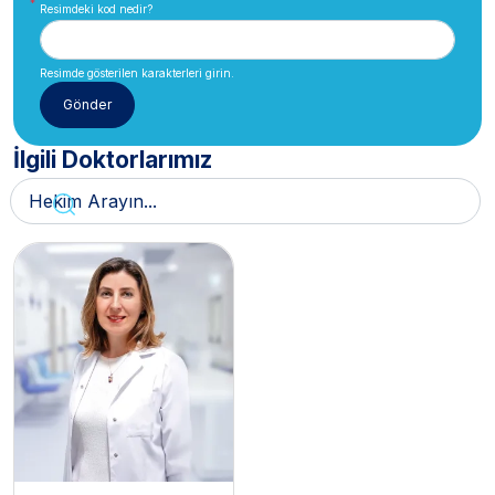
Resimdeki kod nedir?
Resimde gösterilen karakterleri girin.
İlgili Doktorlarımız