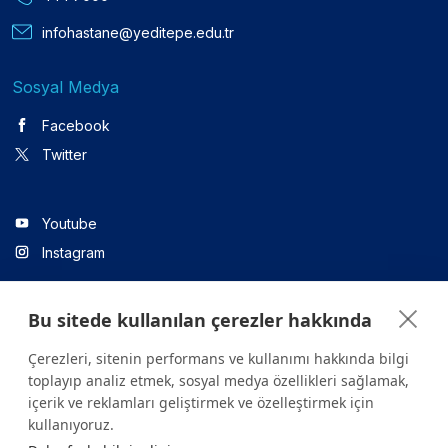
infohastane@yeditepe.edu.tr
Sosyal Medya
Facebook
Twitter
Youtube
Instagram
Bu sitede kullanılan çerezler hakkında
Linkedin
Çerezleri, sitenin performans ve kullanımı hakkında bilgi
toplayıp analiz etmek, sosyal medya özellikleri sağlamak,
içerik ve reklamları geliştirmek ve özelleştirmek için
Sitede yer alan tüm içerikler yalnızca bilgilendirme amaçlıdır.
kullanıyoruz.
Sağlığınızla ilgili sorularınız için mutlaka doktoruza ya da bir sağlık