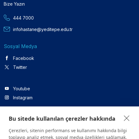
Bize Yazın
444 7000
infohastane@yeditepe.edu.tr
Sosyal Medya
Facebook
Twitter
Youtube
Instagram
Bu sitede kullanılan çerezler hakkında
Linkedin
Çerezleri, sitenin performans ve kullanımı hakkında bilgi
toplayıp analiz etmek, sosyal medya özellikleri sağlamak,