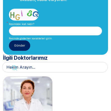
Resimdeki kod nedir?
Resimde gösterilen karakterleri girin.
İlgili Doktorlarımız