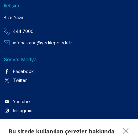
İletişim
Bize Yazın
444 7000
infohastane@yeditepe.edu.tr
Sosyal Medya
Facebook
Twitter
Youtube
Instagram
Bu sitede kullanılan çerezler hakkında
Linkedin