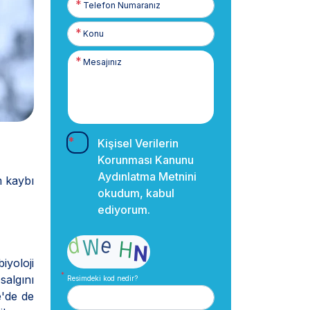
Numaranız
Kişisel Verilerin
Korunması Kanunu
Aydınlatma Metnini
m kaybı
okudum, kabul
ediyorum.
yoloji
salgını
Resimdeki kod nedir?
e'de de