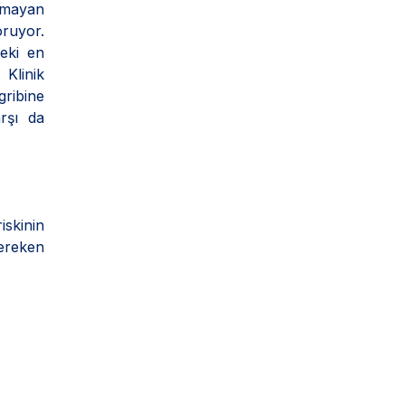
lmayan
oruyor.
deki en
 Klinik
gribine
rşı da
iskinin
gereken