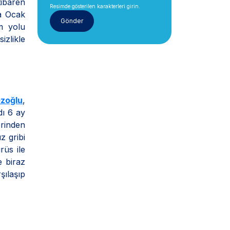
tibaren
Resimde gösterilen karakterleri girin.
ma Ocak
m yolu
izlikle
ezoğlu
,
dı 6 ay
rinden
z gribi
rüs ile
e biraz
şılaşıp