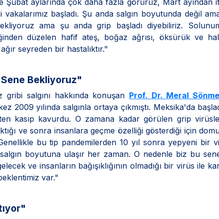
ve Şubat aylarında çok daha fazla görürüz, Mart ayından i
i vakalarımız başladı. Şu anda salgın boyutunda değil a
ekliyoruz ama şu anda grip başladı diyebiliriz. Solunu
ğinden düzelen hafif ateş, boğaz ağrısı, öksürük ve hals
 ağır seyreden bir hastalıktır."
Bu Sene Bekliyoruz"
z gribi salgını hakkında konuşan
Prof. Dr. Meral Sönm
 kez 2009 yılında salgınla ortaya çıkmıştı. Meksika'da başla
kten kasıp kavurdu. O zamana kadar görülen grip virüsle
ktığı ve sonra insanlara geçme özelliği gösterdiği için domu
 Genellikle bu tip pandemilerden 10 yıl sonra yepyeni bir vi
 salgın boyutuna ulaşır her zaman. O nedenle biz bu sen
lecek ve insanların bağışıklığının olmadığı bir virüs ile kar
beklentimiz var."
tıyor"