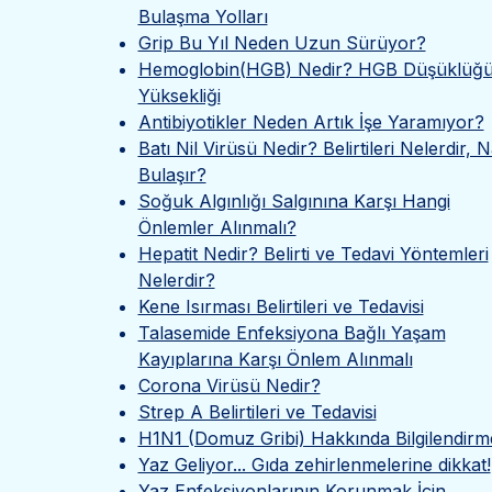
Bulaşma Yolları
Grip Bu Yıl Neden Uzun Sürüyor?
Hemoglobin(HGB) Nedir? HGB Düşüklüğü
Yüksekliği
Antibiyotikler Neden Artık İşe Yaramıyor?
Batı Nil Virüsü Nedir? Belirtileri Nelerdir, N
Bulaşır?
Soğuk Algınlığı Salgınına Karşı Hangi
Önlemler Alınmalı?
Hepatit Nedir? Belirti ve Tedavi Yöntemleri
Nelerdir?
Kene Isırması Belirtileri ve Tedavisi
Talasemide Enfeksiyona Bağlı Yaşam
Kayıplarına Karşı Önlem Alınmalı
Corona Virüsü Nedir?
Strep A Belirtileri ve Tedavisi
H1N1 (Domuz Gribi) Hakkında Bilgilendirm
Yaz Geliyor... Gıda zehirlenmelerine dikkat!
Yaz Enfeksiyonlarının Korunmak İçin