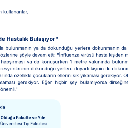
n kullananlar,
e Hastalık Bulaşıyor"
nında bulunmanın ya da dokunduğu yerlere dokunmanın da 
özlerine şöyle devam etti: "İnfluenza virüsü hasta kişiden 
nin hapşırması ya da konuşurken 1 metre yakınında bulun
kresyonlarının dokunduğu yerlere duyarlı kişinin de dokun
rında özellikle çocukların ellerini sık yıkaması gerekiyor. 
atmaması gerekiyor. Eğer hiçbir şey bulamıyorsa dirseği
 önemli."
nda
Olduğu Fakülte ve Yılı:
Üniversitesi Tıp Fakültesi