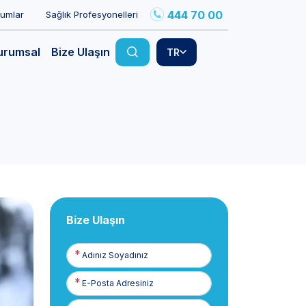
444 70 00
rumlar
Sağlık Profesyonelleri
urumsal
Bize Ulaşın
TR
Bize Ulaşın
Adınız
Soyadınız
E-
Posta
Telefon