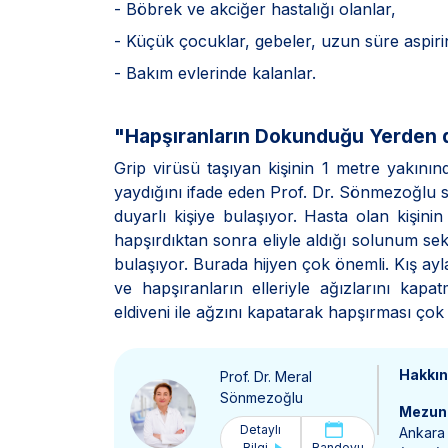
- Böbrek ve akciğer hastalığı olanlar,
- Küçük çocuklar, gebeler, uzun süre aspiri
- Bakım evlerinde kalanlar.
"Hapşıranların Dokunduğu Yerden d
Grip virüsü taşıyan kişinin 1 metre yakı
yaydığını ifade eden Prof. Dr. Sönmezoğlu s
duyarlı kişiye bulaşıyor. Hasta olan kişi
hapşırdıktan sonra eliyle aldığı solunum se
bulaşıyor. Burada hijyen çok önemli. Kış ayla
ve hapşıranların elleriyle ağızlarını kap
eldiveni ile ağzını kapatarak hapşırması çok
Hakkı
Prof. Dr. Meral
Sönmezoğlu
Mezun 
Detaylı
Ankara 
Bilgi
Randevu