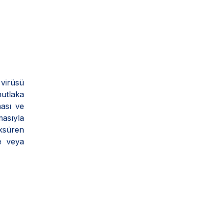
virüsü
mutlaka
ması ve
masıyla
Öksüren
ne veya