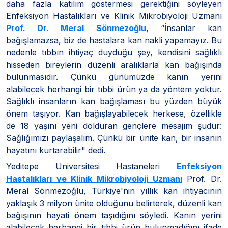
daha fazla katılım göstermesi gerektiğini söyleyen
Enfeksiyon Hastalıkları ve Klinik Mikrobiyoloji Uzmanı
Prof. Dr. Meral Sönmezoğlu
, “İnsanlar kan
bağışlamazsa, biz de hastalara kan nakli yapamayız. Bu
nedenle tıbbın ihtiyaç duyduğu şey, kendisini sağlıklı
hisseden bireylerin düzenli aralıklarla kan bağışında
bulunmasıdır. Çünkü günümüzde kanın yerini
alabilecek herhangi bir tıbbi ürün ya da yöntem yoktur.
Sağlıklı insanların kan bağışlaması bu yüzden büyük
önem taşıyor. Kan bağışlayabilecek herkese, özellikle
de 18 yaşını yeni dolduran gençlere mesajım şudur:
Sağlığımızı paylaşalım. Çünkü bir ünite kan, bir insanın
hayatını kurtarabilir" dedi.
Yeditepe Üniversitesi Hastaneleri
Enfeksiyon
Hastalıkları ve Klinik Mikrobiyoloji Uzmanı
Prof. Dr.
Meral Sönmezoğlu, Türkiye'nin yıllık kan ihtiyacının
yaklaşık 3 milyon ünite olduğunu belirterek, düzenli kan
bağışının hayati önem taşıdığını söyledi. Kanın yerini
alabilecek herhangi bir tıbbi ürün bulunmadığını ifade