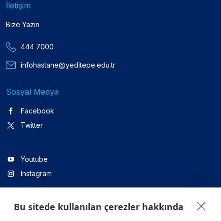
İletişim
Bize Yazın
444 7000
infohastane@yeditepe.edu.tr
Sosyal Medya
Facebook
Twitter
Youtube
Instagram
Bu sitede kullanılan çerezler hakkında
Linkedin