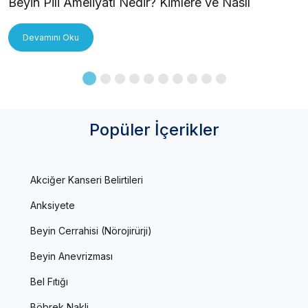
Beyin Pili Ameliyatı Nedir? Kimlere ve Nasıl
Uygulanır?
Devamını Oku
Popüler İçerikler
Akciğer Kanseri Belirtileri
Anksiyete
Beyin Cerrahisi (Nörojirürji)
Beyin Anevrizması
Bel Fıtığı
Böbrek Nakli