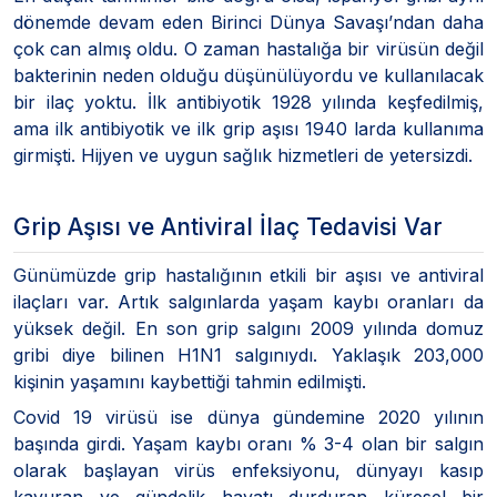
dönemde devam eden Birinci Dünya Savaşı’ndan daha
çok can almış oldu. O zaman hastalığa bir virüsün değil
bakterinin neden olduğu düşünülüyordu ve kullanılacak
bir ilaç yoktu. İlk antibiyotik 1928 yılında keşfedilmiş,
ama ilk antibiyotik ve ilk grip aşısı 1940 larda kullanıma
girmişti. Hijyen ve uygun sağlık hizmetleri de yetersizdi.
Grip Aşısı ve Antiviral İlaç Tedavisi Var
Günümüzde grip hastalığının etkili bir aşısı ve antiviral
ilaçları var. Artık salgınlarda yaşam kaybı oranları da
yüksek değil. En son grip salgını 2009 yılında domuz
gribi diye bilinen H1N1 salgınıydı. Yaklaşık 203,000
kişinin yaşamını kaybettiği tahmin edilmişti.
Covid 19 virüsü ise dünya gündemine 2020 yılının
başında girdi. Yaşam kaybı oranı % 3-4 olan bir salgın
olarak başlayan virüs enfeksiyonu, dünyayı kasıp
kavuran ve gündelik hayatı durduran küresel bir