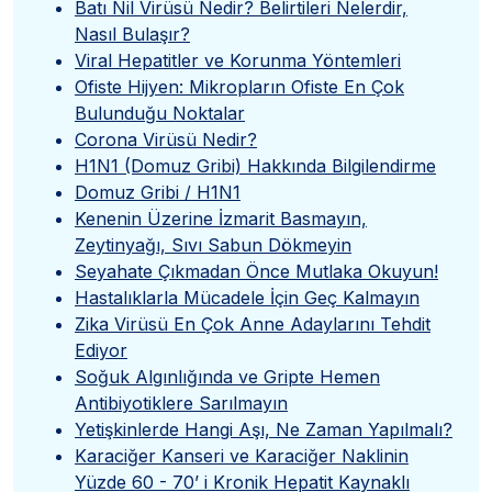
Batı Nil Virüsü Nedir? Belirtileri Nelerdir,
Nasıl Bulaşır?
Viral Hepatitler ve Korunma Yöntemleri
Ofiste Hijyen: Mikropların Ofiste En Çok
Bulunduğu Noktalar
Corona Virüsü Nedir?
H1N1 (Domuz Gribi) Hakkında Bilgilendirme
Domuz Gribi / H1N1
Kenenin Üzerine İzmarit Basmayın,
Zeytinyağı, Sıvı Sabun Dökmeyin
Seyahate Çıkmadan Önce Mutlaka Okuyun!
Hastalıklarla Mücadele İçin Geç Kalmayın
Zika Virüsü En Çok Anne Adaylarını Tehdit
Ediyor
Soğuk Algınlığında ve Gripte Hemen
Antibiyotiklere Sarılmayın
Yetişkinlerde Hangi Aşı, Ne Zaman Yapılmalı?
Karaciğer Kanseri ve Karaciğer Naklinin
Yüzde 60 - 70’ i Kronik Hepatit Kaynaklı