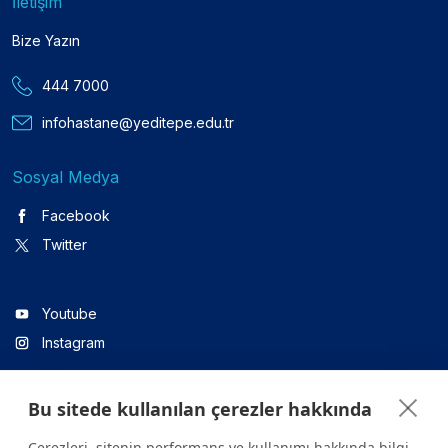
İletişim
Bize Yazın
444 7000
infohastane@yeditepe.edu.tr
Sosyal Medya
Facebook
Twitter
Youtube
Instagram
Bu sitede kullanılan çerezler hakkında
Linkedin
Çerezleri, sitenin performans ve kullanımı hakkında bilgi