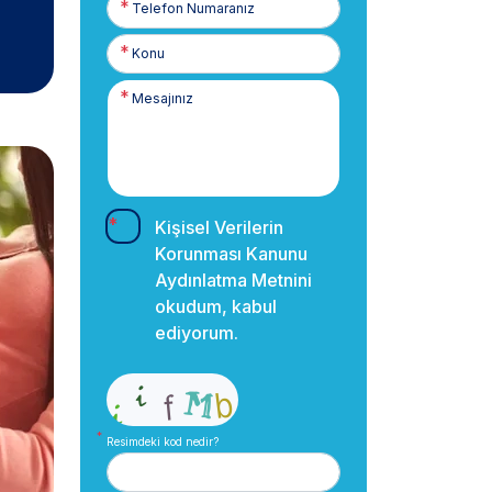
Numaranız
Kişisel Verilerin
Korunması Kanunu
Aydınlatma Metnini
okudum, kabul
ediyorum.
Resimdeki kod nedir?