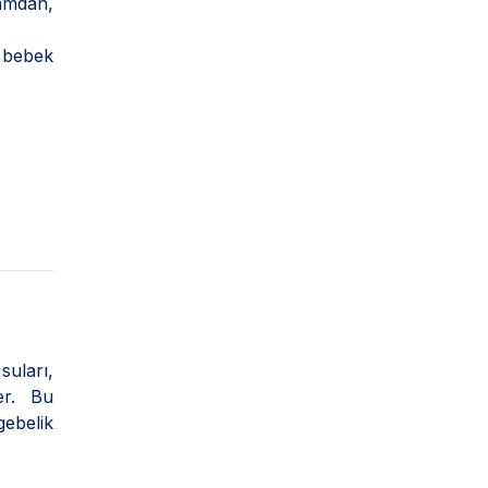
amdan,
a bebek
suları,
er. Bu
gebelik