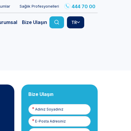
444 70 00
rumlar
Sağlık Profesyonelleri
urumsal
Bize Ulaşın
TR
Bize Ulaşın
Adınız
Soyadınız
E-
Posta
Telefon