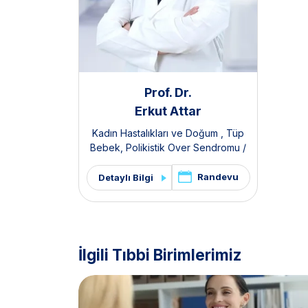
Prof. Dr.
Erkut Attar
Kadın Hastalıkları ve Doğum
,
Tüp
Bebek
,
Polikistik Over Sendromu /
PKOS ve Hirsutizm Kliniği
,
Pelvik Ağrı
ve Endometriozis Kliniği
Randevu
Detaylı Bilgi
İlgili Tıbbi Birimlerimiz