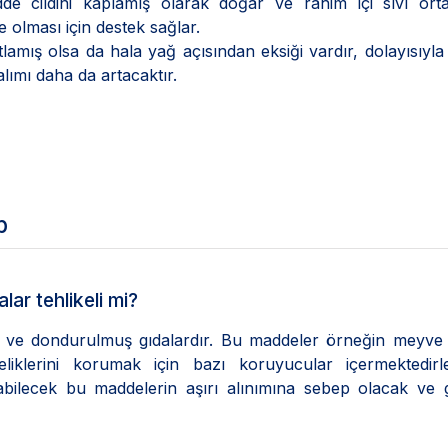
e cildini kaplamış olarak doğar ve rahim içi sıvı ort
 olması için destek sağlar.
atlamış olsa da hala yağ açısından eksiği vardır, dolayısıyl
lımı daha da artacaktır.
p
lar tehlikeli mi?
r ve dondurulmuş gıdalardır. Bu maddeler örneğin meyve 
liklerini korumak için bazı koruyucular içermektedirl
olabilecek bu maddelerin aşırı alınımına sebep olacak ve 