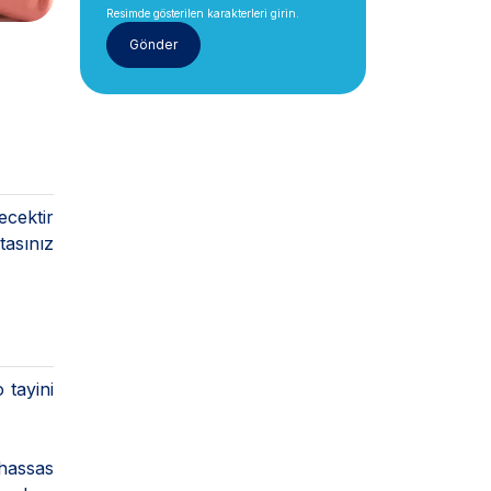
Resimde gösterilen karakterleri girin.
ecektir
tasınız
 tayini
 hassas