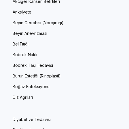
Akciğer Kanseri Belirtileri
Anksiyete
Beyin Cerrahisi (Nörojirürji)
Beyin Anevrizması
Bel Fıtığı
Böbrek Nakli
Böbrek Taşı Tedavisi
Burun Estetiği (Rinoplasti)
Boğaz Enfeksiyonu
Diz Ağrıları
Diyabet ve Tedavisi