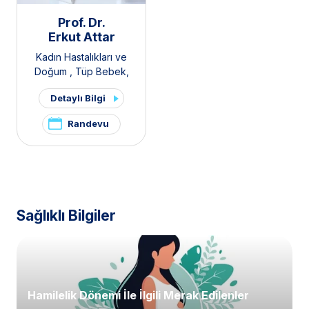
Prof. Dr.
Erkut Attar
Kadın Hastalıkları ve
Doğum
,
Tüp Bebek
,
Polikistik Over Sendromu /
Detaylı Bilgi
PKOS ve Hirsutizm Kliniği
,
Pelvik Ağrı ve
Randevu
Endometriozis Kliniği
Sağlıklı Bilgiler
Hamilelik Dönemi İle İlgili Merak Edilenler