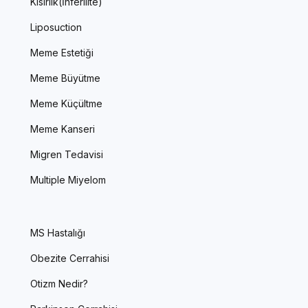
Kısırlık(İnferilite)
Liposuction
Meme Estetiği
Meme Büyütme
Meme Küçültme
Meme Kanseri
Migren Tedavisi
Multiple Miyelom
MS Hastalığı
Obezite Cerrahisi
Otizm Nedir?