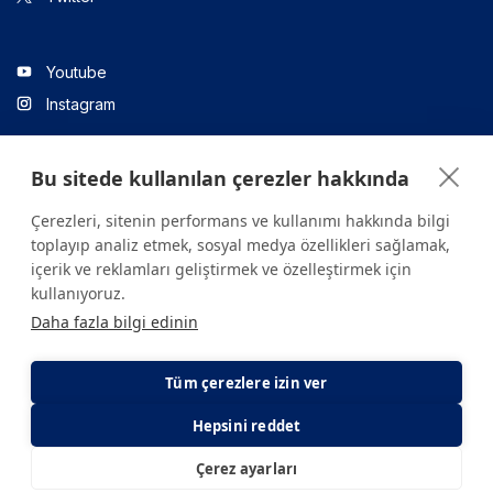
Youtube
Instagram
Bu sitede kullanılan çerezler hakkında
Linkedin
Çerezleri, sitenin performans ve kullanımı hakkında bilgi
toplayıp analiz etmek, sosyal medya özellikleri sağlamak,
içerik ve reklamları geliştirmek ve özelleştirmek için
Sitede yer alan tüm içerikler yalnızca bilgilendirme amaçlıdır.
kullanıyoruz.
Sağlığınızla ilgili sorularınız için mutlaka doktoruza ya da bir sağlık
Daha fazla bilgi edinin
kuruluşuna başvurunuz.
Copyright © 2026. Yeditepe Üniversitesi Hastanesi. Tüm hakları
saklıdır.
Tüm çerezlere izin ver
Hepsini reddet
Gizlilik ve Çerez Politikası
KVKK Aydınlatma Metni
Çerez ayarları
E-Randevu
E-Sonuç