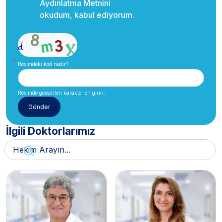
Aydınlatma Metnini
okudum, kabul ediyorum.
Resimdeki kod nedir?
Resimde gösterilen karakterleri girin.
İlgili Doktorlarımız