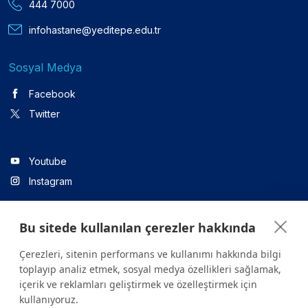
444 7000
infohastane@yeditepe.edu.tr
Sosyal Medya
Facebook
Twitter
Youtube
Instagram
Bu sitede kullanılan çerezler hakkında
Linkedin
Çerezleri, sitenin performans ve kullanımı hakkında bilgi
toplayıp analiz etmek, sosyal medya özellikleri sağlamak,
içerik ve reklamları geliştirmek ve özelleştirmek için
Sitede yer alan tüm içerikler yalnızca bilgilendirme amaçlıdır.
kullanıyoruz.
Sağlığınızla ilgili sorularınız için mutlaka doktoruza ya da bir sağlık