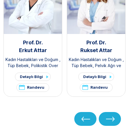
Prof. Dr.
Prof. Dr.
Erkut Attar
Rukset Attar
Kadın Hastalıkları ve Doğum
,
Kadın Hastalıkları ve Doğum
,
Tüp Bebek
,
Polikistik Over
Tüp Bebek
,
Pelvik Ağrı ve
Sendromu / PKOS ve
Endometriozis Kliniği
Detaylı Bilgi
Detaylı Bilgi
Hirsutizm Kliniği
,
Pelvik Ağrı
ve Endometriozis Kliniği
Randevu
Randevu