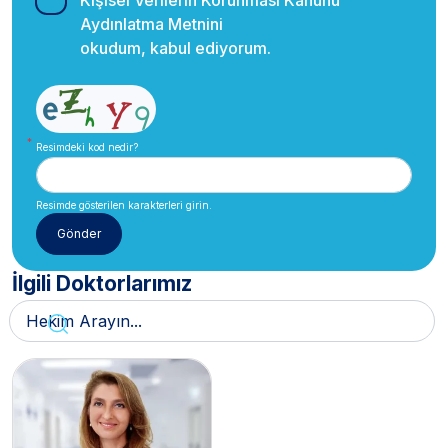
Kişisel Verilerin Korunması Kanunu
Aydınlatma Metnini
okudum, kabul ediyorum.
Resimdeki kod nedir?
Resimde gösterilen karakterleri girin.
İlgili Doktorlarımız