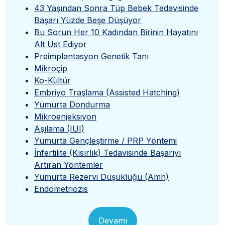
43 Yaşından Sonra Tüp Bebek Tedavisinde
Başarı Yüzde Beşe Düşüyor
Bu Sorun Her 10 Kadından Birinin Hayatını
Alt Üst Ediyor
Preimplantasyon Genetik Tanı
Mikroçip
Ko-Kültür
Embriyo Traşlama (Assisted Hatching)
Yumurta Dondurma
Mikroenjeksiyon
Aşılama (IUI)
Yumurta Gençleştirme / PRP Yöntemi
İnfertilite (Kısırlık) Tedavisinde Başarıyı
Artıran Yöntemler
Yumurta Rezervi Düşüklüğü (Amh)
Endometriozis
Devamı