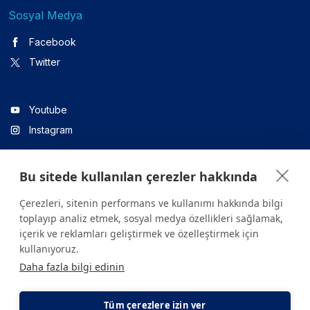
Sosyal Medya
Facebook
Twitter
Youtube
Instagram
Bu sitede kullanılan çerezler hakkında
Linkedin
Çerezleri, sitenin performans ve kullanımı hakkında bilgi
toplayıp analiz etmek, sosyal medya özellikleri sağlamak,
içerik ve reklamları geliştirmek ve özelleştirmek için
Sitede yer alan tüm içerikler yalnızca bilgilendirme amaçlıdır.
kullanıyoruz.
Sağlığınızla ilgili sorularınız için mutlaka doktoruza ya da bir sağlık
Daha fazla bilgi edinin
kuruluşuna başvurunuz.
Copyright © 2026. Yeditepe Üniversitesi Hastanesi. Tüm hakları
saklıdır.
Tüm çerezlere izin ver