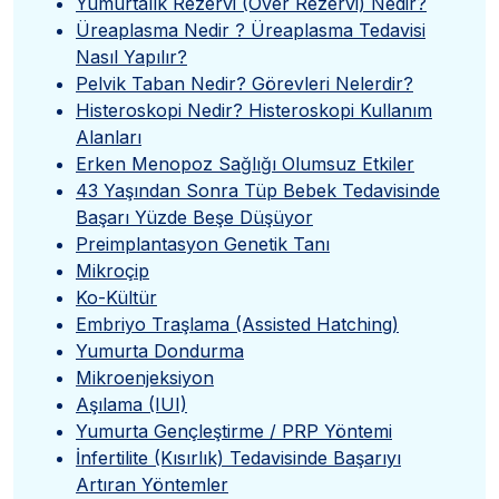
Yumurtalık Rezervi (Over Rezervi) Nedir?
Üreaplasma Nedir ? Üreaplasma Tedavisi
Nasıl Yapılır?
Pelvik Taban Nedir? Görevleri Nelerdir?
Histeroskopi Nedir? Histeroskopi Kullanım
Alanları
Erken Menopoz Sağlığı Olumsuz Etkiler
43 Yaşından Sonra Tüp Bebek Tedavisinde
Başarı Yüzde Beşe Düşüyor
Preimplantasyon Genetik Tanı
Mikroçip
Ko-Kültür
Embriyo Traşlama (Assisted Hatching)
Yumurta Dondurma
Mikroenjeksiyon
Aşılama (IUI)
Yumurta Gençleştirme / PRP Yöntemi
İnfertilite (Kısırlık) Tedavisinde Başarıyı
Artıran Yöntemler