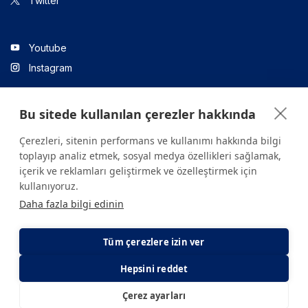
Twitter
Youtube
Instagram
Bu sitede kullanılan çerezler hakkında
Linkedin
Çerezleri, sitenin performans ve kullanımı hakkında bilgi
toplayıp analiz etmek, sosyal medya özellikleri sağlamak,
içerik ve reklamları geliştirmek ve özelleştirmek için
Sitede yer alan tüm içerikler yalnızca bilgilendirme amaçlıdır.
kullanıyoruz.
Sağlığınızla ilgili sorularınız için mutlaka doktoruza ya da bir sağlık
Daha fazla bilgi edinin
kuruluşuna başvurunuz.
Copyright © 2026. Yeditepe Üniversitesi Hastanesi. Tüm hakları
saklıdır.
Tüm çerezlere izin ver
Hepsini reddet
Gizlilik ve Çerez Politikası
KVKK Aydınlatma Metni
Çerez ayarları
E-Randevu
E-Sonuç