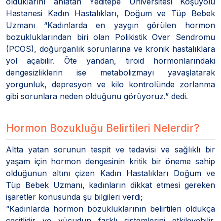
olduklarını anlatan Yeditepe Üniversitesi Koşuyolu
Hastanesi Kadın Hastalıkları, Doğum ve Tüp Bebek
Uzmanı “Kadınlarda en yaygın görülen hormon
bozukluklarından biri olan Polikistik Over Sendromu
(PCOS), doğurganlık sorunlarına ve kronik hastalıklara
yol açabilir. Öte yandan, tiroid hormonlarındaki
dengesizliklerin ise metabolizmayı yavaşlatarak
yorgunluk, depresyon ve kilo kontrolünde zorlanma
gibi sorunlara neden olduğunu görüyoruz.” dedi.
Hormon Bozukluğu Belirtileri Nelerdir?
Altta yatan sorunun tespit ve tedavisi ve sağlıklı bir
yaşam için hormon dengesinin kritik bir öneme sahip
olduğunun altını çizen Kadın Hastalıkları Doğum ve
Tüp Bebek Uzmanı, kadınların dikkat etmesi gereken
işaretler konusunda şu bilgileri verdi;
“Kadınlarda hormon bozukluklarının belirtileri oldukça
çeşitlidir ve vücudun farklı sistemlerini etkileyebilir.