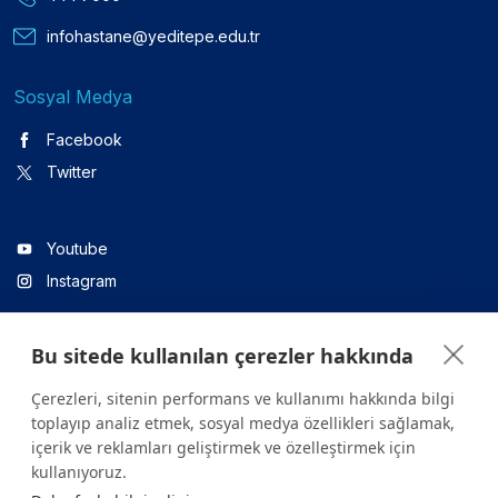
infohastane@yeditepe.edu.tr
Sosyal Medya
Facebook
Twitter
Youtube
Instagram
Bu sitede kullanılan çerezler hakkında
Linkedin
Çerezleri, sitenin performans ve kullanımı hakkında bilgi
toplayıp analiz etmek, sosyal medya özellikleri sağlamak,
içerik ve reklamları geliştirmek ve özelleştirmek için
Sitede yer alan tüm içerikler yalnızca bilgilendirme amaçlıdır.
kullanıyoruz.
Sağlığınızla ilgili sorularınız için mutlaka doktoruza ya da bir sağlık