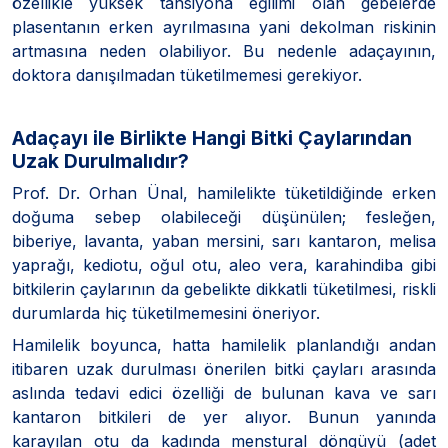
özellikle yüksek tansiyona eğilimi olan gebelerde
plasentanın erken ayrılmasına yani dekolman riskinin
artmasına neden olabiliyor. Bu nedenle adaçayının,
doktora danışılmadan tüketilmemesi gerekiyor.
Adaçayı ile Birlikte Hangi Bitki Çaylarından
Uzak Durulmalıdır?
Prof. Dr. Orhan Ünal, hamilelikte tüketildiğinde erken
doğuma sebep olabileceği düşünülen; fesleğen,
biberiye, lavanta, yaban mersini, sarı kantaron, melisa
yaprağı, kediotu, oğul otu, aleo vera, karahindiba gibi
bitkilerin çaylarının da gebelikte dikkatli tüketilmesi, riskli
durumlarda hiç tüketilmemesini öneriyor.
Hamilelik boyunca, hatta hamilelik planlandığı andan
itibaren uzak durulması önerilen bitki çayları arasında
aslında tedavi edici özelliği de bulunan kava ve sarı
kantaron bitkileri de yer alıyor. Bunun yanında
karayılan otu da kadında menstural döngüyü (adet