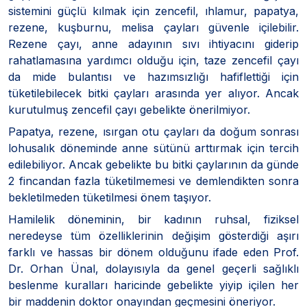
sistemini güçlü kılmak için zencefil, ıhlamur, papatya,
rezene, kuşburnu, melisa çayları güvenle içilebilir.
Rezene çayı, anne adayının sıvı ihtiyacını giderip
rahatlamasına yardımcı olduğu için, taze zencefil çayı
da mide bulantısı ve hazımsızlığı hafiflettiği için
tüketilebilecek bitki çayları arasında yer alıyor. Ancak
kurutulmuş zencefil çayı gebelikte önerilmiyor.
Papatya, rezene, ısırgan otu çayları da doğum sonrası
lohusalık döneminde anne sütünü arttırmak için tercih
edilebiliyor. Ancak gebelikte bu bitki çaylarının da günde
2 fincandan fazla tüketilmemesi ve demlendikten sonra
bekletilmeden tüketilmesi önem taşıyor.
Hamilelik döneminin, bir kadının ruhsal, fiziksel
neredeyse tüm özelliklerinin değişim gösterdiği aşırı
farklı ve hassas bir dönem olduğunu ifade eden Prof.
Dr. Orhan Ünal, dolayısıyla da genel geçerli sağlıklı
beslenme kuralları haricinde gebelikte yiyip içilen her
bir maddenin doktor onayından geçmesini öneriyor.