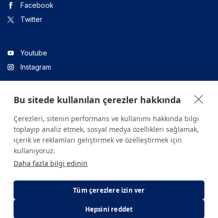
Facebook
Twitter
Youtube
Instagram
Bu sitede kullanılan çerezler hakkında
Linkedin
Çerezleri, sitenin performans ve kullanımı hakkında bilgi
toplayıp analiz etmek, sosyal medya özellikleri sağlamak,
içerik ve reklamları geliştirmek ve özelleştirmek için
Sitede yer alan tüm içerikler yalnızca bilgilendirme amaçlıdır.
kullanıyoruz.
Sağlığınızla ilgili sorularınız için mutlaka doktoruza ya da bir sağlık
Daha fazla bilgi edinin
kuruluşuna başvurunuz.
Copyright © 2026. Yeditepe Üniversitesi Hastanesi. Tüm hakları
saklıdır.
Tüm çerezlere izin ver
Hepsini reddet
Gizlilik ve Çerez Politikası
KVKK Aydınlatma Metni