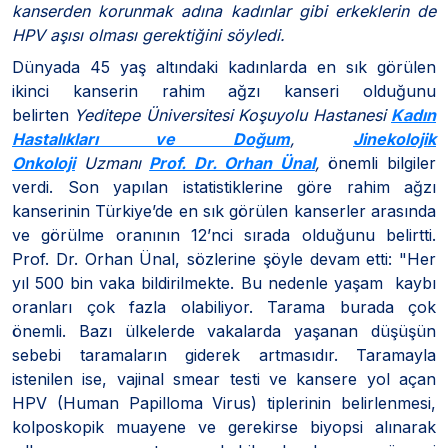
kanserden korunmak adına kadınlar gibi erkeklerin de
HPV aşısı olması gerektiğini söyledi.
Dünyada 45 yaş altındaki kadınlarda en sık görülen
ikinci kanserin rahim ağzı kanseri olduğunu
belirten
Yeditepe Üniversitesi Koşuyolu Hastanesi
Kadın
Hastalıkları ve Doğum
,
Jinekolojik
Onkoloji
Uzmanı
Prof. Dr. Orhan Ünal
,
önemli bilgiler
verdi. Son yapılan istatistiklerine göre rahim ağzı
kanserinin Türkiye’de en sık görülen kanserler arasında
ve görülme oranının 12’nci sırada olduğunu belirtti.
Prof. Dr. Orhan Ünal, sözlerine şöyle devam etti: "Her
yıl 500 bin vaka bildirilmekte. Bu nedenle yaşam kaybı
oranları çok fazla olabiliyor. Tarama burada çok
önemli. Bazı ülkelerde vakalarda yaşanan düşüşün
sebebi taramaların giderek artmasıdır. Taramayla
istenilen ise, vajinal smear testi ve kansere yol açan
HPV (Human Papilloma Virus) tiplerinin belirlenmesi,
kolposkopik muayene ve gerekirse biyopsi alınarak