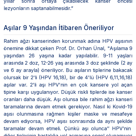
yıllar sonra ortaya çıkabilecek kanser öncesi
lezyonların saptanabilmesidir.”
Aşılar 9 Yaşından İtibaren Öneriliyor
Rahim ağzı kanserinden korunmak adına HPV aşısının
önemine dikkat çeken Prof. Dr. Orhan Ünal, "Aşılama 9
yaşından 26 yaşına kadar yapılabilir. 9-11 yaşları
arasında 2 doz, 12-26 yaş arasında 3 doz şeklinde (2 ay
ve 6 ay arayla) öneriliyor. Bu aşıların tiplerine bakacak
olursak bir 2'li (HPV 16,18), bir de 4'lü (HPV 6,11,16,18)
aşılar var. 2'li aşı HPV'nin en çok kansere yol açan
tipine karşı uygulanıyor. Düşük riskli tiplerde ise kanser
oranları daha düşük. Aşı olunsa bile rahim ağzı kanseri
taramalarına devam etmek gerekiyor. Nasıl ki Kovid-19
aşısı olunmasına rağmen kişiler maske ve mesafeye
devam ediyorsa, HPV aşısı sonrasında da aynı şekilde
taramalar devam etmeli. Çünkü aşı olunca’’ HPV’nin
diğer tiplerinin hastalığa yol açmasına engel olunamıyor