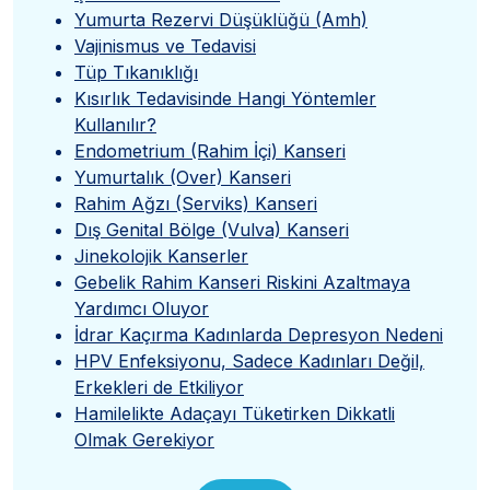
Yumurta Rezervi Düşüklüğü (Amh)
Vajinismus ve Tedavisi
Tüp Tıkanıklığı
Kısırlık Tedavisinde Hangi Yöntemler
Kullanılır?
Endometrium (Rahim İçi) Kanseri
Yumurtalık (Over) Kanseri
Rahim Ağzı (Serviks) Kanseri
Dış Genital Bölge (Vulva) Kanseri
Jinekolojik Kanserler
Gebelik Rahim Kanseri Riskini Azaltmaya
Yardımcı Oluyor
İdrar Kaçırma Kadınlarda Depresyon Nedeni
HPV Enfeksiyonu, Sadece Kadınları Değil,
Erkekleri de Etkiliyor
Hamilelikte Adaçayı Tüketirken Dikkatli
Olmak Gerekiyor