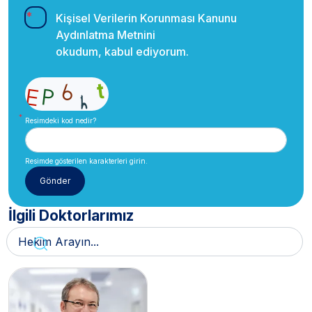
Kişisel Verilerin Korunması Kanunu
Aydınlatma Metnini
okudum, kabul ediyorum.
Resimdeki kod nedir?
Resimde gösterilen karakterleri girin.
İlgili Doktorlarımız