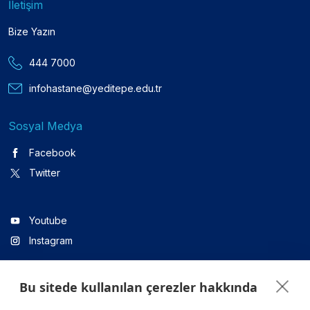
İletişim
Bize Yazın
444 7000
infohastane@yeditepe.edu.tr
Sosyal Medya
Facebook
Twitter
Youtube
Instagram
Bu sitede kullanılan çerezler hakkında
Linkedin