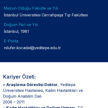
Mezun Olduğu Fakülte ve Yılı
İstanbul Üniversitesi Cerrahpaşa Tıp Fakültesi
Doğum Yeri ve Yılı
İstanbul, 1981
E-Posta
nilufer.kocadal@yeditepe.edu.tr
Kariyer Özeti:
•
Araştırma Görevlisi Doktor
, Yeditepe
Üniversitesi Hastanesi, Kadın Hastalıkları ve
Doğum Anabilim Dalı
2006 – 2011
•
Kadın Hastalıkları ve Doğum Uzmanı,
T.C.