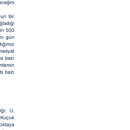
eceğini
un bir
ğladığı
bin 500
ynı gün
ığımız
eliyat
ta bazı
ntemin
bi bazı
ğr. Ü.
. Küçük
noktaya