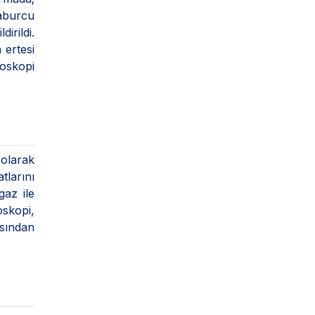
taburcu
irildi.
 ertesi
roskopi
 olarak
larını
gaz ile
skopi,
asından