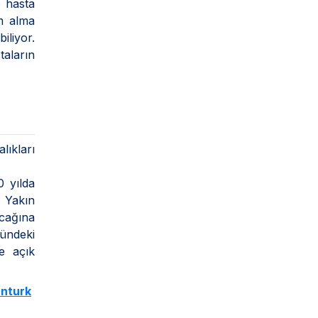
 hasta
im alma
iliyor.
taların
lıkları
0 yılda
. Yakın
cağına
ündeki
e açık
nturk