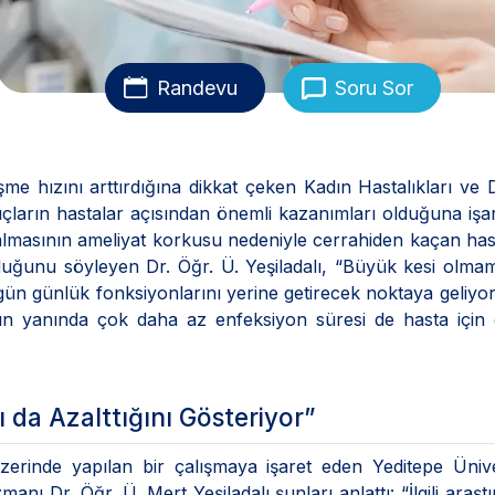
Randevu
Soru Sor
leşme hızını arttırdığına dikkat çeken Kadın Hastalıkları v
çların hastalar açısından önemli kazanımları olduğuna işare
kısalmasının ameliyat korkusu nedeniyle cerrahiden kaçan has
uğunu söyleyen Dr. Öğr. Ü. Yeşiladalı, “Büyük kesi olma
esi gün günlük fonksiyonlarını yerine getirecek noktaya geliyo
n yanında çok daha az enfeksiyon süresi de hasta için 
 da Azalttığını Gösteriyor”
zerinde yapılan bir çalışmaya işaret eden Yeditepe Ünive
ı Dr. Öğr. Ü. Mert Yeşiladalı şunları anlattı: “İlgili araşt