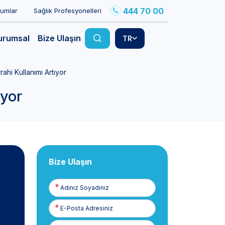
444 70 00
rumlar
Sağlık Profesyonelleri
urumsal
Bize Ulaşın
TR
rahi Kullanımı Artıyor
ıyor
Bize Ulaşın
Adınız
Soyadınız
E-
Posta
Telefon