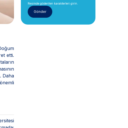
Resimde gösterilen karakterleri girin.
e Doğum
t etti.
taların
masının
r. Daha
önemli
rsitesi
ırmada;