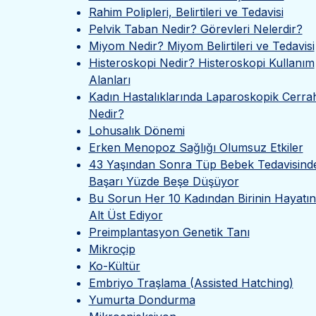
Rahim Polipleri, Belirtileri ve Tedavisi
Pelvik Taban Nedir? Görevleri Nelerdir?
Miyom Nedir? Miyom Belirtileri ve Tedavisi
Histeroskopi Nedir? Histeroskopi Kullanım
Alanları
Kadın Hastalıklarında Laparoskopik Cerrah
Nedir?
Lohusalık Dönemi
Erken Menopoz Sağlığı Olumsuz Etkiler
43 Yaşından Sonra Tüp Bebek Tedavisind
Başarı Yüzde Beşe Düşüyor
Bu Sorun Her 10 Kadından Birinin Hayatın
Alt Üst Ediyor
Preimplantasyon Genetik Tanı
Mikroçip
Ko-Kültür
Embriyo Traşlama (Assisted Hatching)
Yumurta Dondurma