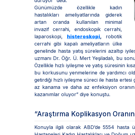
duruyor” dedi.
Günümüzde özellikle kadın
hastalıkları ameliyatlarında giderek
artan oranda kullanılan minimal
invazif cerrahi, endoskopik cerrahi,
laparoskopi,
histeroskopi
,
robotik
cerrahi gibi kapalı ameliyatların ülke
genelinde hasta yatış sürelerini azaltıp iyi
uzmanı Dr. Öğr. Ü. Mert Yeşiladalı, bu sonu
Özellikle hızlı iyileşme ve yatış süresinin 
bu korkusunu yenmelerine de yardımcı old
getirdiği hızlı iyileşme süreci ile hasta ert
az kanama ve daha az enfeksiyon oranını
kazanımlar oluyor” diye konuştu.
“Araştırma Koplikasyon Oranını
Konuyla ilgili olarak ABD’de 5554 hasta ü
Hastaneleri Kadın Hastalıkları ve Doğum uzman