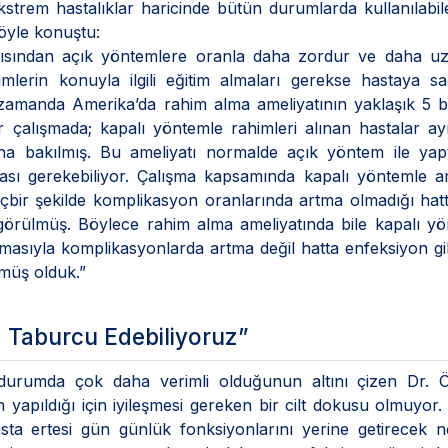
ekstrem hastalıklar haricinde bütün durumlarda kullanılabil
 şöyle konuştu:
açısından açık yöntemlere oranla daha zordur ve daha uz
mlerin konuyla ilgili eğitim almaları gerekse hastaya sa
ın zamanda Amerika’da rahim alma ameliyatının yaklaşık 5 
ir çalışmada; kapalı yöntemle rahimleri alınan hastalar a
na bakılmış. Bu ameliyatı normalde açık yöntem ile yapt
ı gerekebiliyor. Çalışma kapsamında kapalı yöntemle am
içbir şekilde komplikasyon oranlarında artma olmadığı hat
örülmüş. Böylece rahim alma ameliyatında bile kapalı yö
olmasıyla komplikasyonlarda artma değil hatta enfeksiyon gi
rmüş olduk.”
a Taburcu Edebiliyoruz”
 durumda çok daha verimli olduğunun altını çizen Dr. Ö
n yapıldığı için iyileşmesi gereken bir cilt dokusu olmuyor
 hasta ertesi gün günlük fonksiyonlarını yerine getirecek 