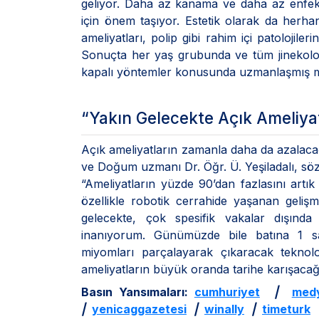
geliyor. Daha az kanama ve daha az enfek
için önem taşıyor. Estetik olarak da herhan
ameliyatları, polip gibi rahim içi patolojile
Sonuçta her yaş grubunda ve tüm jinekoloji
kapalı yöntemler konusunda uzmanlaşmış me
“Yakın Gelecekte Açık Ameliyat
Açık ameliyatların zamanla daha da azalacağ
ve Doğum uzmanı Dr. Öğr. Ü. Yeşiladalı, söz
“Ameliyatların yüzde 90’dan fazlasını art
özellikle robotik cerrahide yaşanan geliş
gelecekte, çok spesifik vakalar dışınd
inanıyorum. Günümüzde bile batına 1 san
miyomları parçalayarak çıkaracak teknol
ameliyatların büyük oranda tarihe karışacağı
Basın Yansımaları:
cumhuriyet
|
med
|
yenicaggazetesi
|
winally
|
timeturk