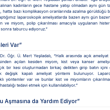
i alınan kadınların gece hastane yatışı olmadan aynı gün 
, hatta bazı komplikasyon oranlarında azalma görüldüğü bild
aptığımız laparoskopik ameliyatlarda bazen aynı gün bazen
an ve miyom, polip çıkarılması amacıyla uygulanan histe
 sonra taburcu ediyoruz.”
leri Var”
ren Dr. Öğr. Ü. Mert Yeşiladalı, “Halk arasında açık ameliyat
sinden açılan kesiden miyom, kist veya kanser ameliyat
çık bir kesi oluşturmadan birkaç delikten girip batın içini 
rçok değişik kapalı ameliyat yöntemi bulunuyor. Laparo
rklı yöntemler var ve bunlar kist ve miyomların çıkarılm
astalığı tedavi etmek için kullanılabiliyor.”
nu Aşmasına da Yardım Ediyor”