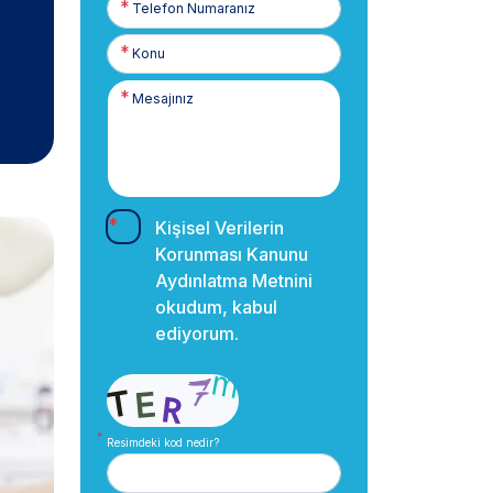
Numaranız
Kişisel Verilerin
Korunması Kanunu
Aydınlatma Metnini
okudum, kabul
ediyorum.
Resimdeki kod nedir?