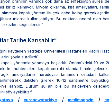
siyon oranının yanında çok daha az enfeksiyon süresi de
gi bir iz kalmıyor. Miyom çıkarma, kist ameliyatları, rah
rin alınması kapalı yöntem ile çok daha kolay gerçekleştirileb
k sorunlarda kullanılabiliyor. Bu noktada önemli olan has
rkezleri seçmeleridir.”
lar Tarihe Karışabilir”
ını kaydeden Yeditepe Üniversitesi Hastaneleri Kadın Hasta
lerini şöyle sürdürdü:
ık kapalı yöntemle yapmaya başladık. Önümüzdeki 10 ve 2
melerle muhtemelen kapalı cerrahi standart hale gelecek
a açık ameliyatların neredeyse tamamen ortadan kalka
timetrelik delikten girerek 10-12 santimetre büyüklüğ
ojiye sahibiz. Durum şu an bile bu haldeyken gelecekt
nı söyleyebiliriz.”
yatava
|
euronewsturkiye
|
medimagazin
|
cn