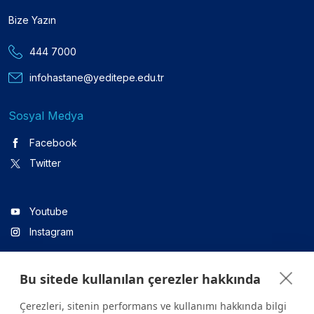
Bize Yazın
444 7000
infohastane@yeditepe.edu.tr
Sosyal Medya
Facebook
Twitter
Youtube
Instagram
Bu sitede kullanılan çerezler hakkında
Linkedin
Çerezleri, sitenin performans ve kullanımı hakkında bilgi