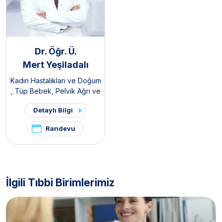
Dr. Öğr. Ü.
Mert Yeşiladalı
Kadın Hastalıkları ve Doğum
,
Tüp Bebek
,
Pelvik Ağrı ve
Endometriozis Kliniği
,
Detaylı Bilgi
Polikistik Over Sendromu /
PKOS ve Hirsutizm Kliniği
Randevu
İlgili Tıbbi Birimlerimiz