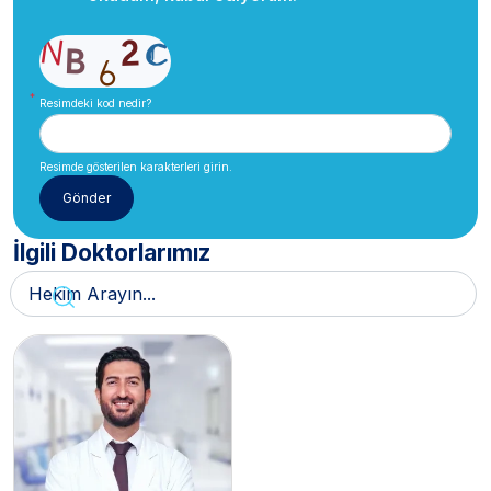
Resimdeki kod nedir?
Resimde gösterilen karakterleri girin.
İlgili Doktorlarımız