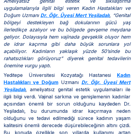
Ameliyatsız genital estetik ve sıkılaştırma
uygulamalarıyla ilgili bilgi veren Kadın Hastalıkları ve
Doğum Uzmanı
Dr. Öğr. Üyesi Mert Yeşiladalı
, “Genital
bölgeyi destekleyen bağ dokularının gücü yaş
ilerledikçe azalıyor ve bu bölgede gevşeme meydana
geliyor. Dolayısıyla hem vajinada gevşeklik oluyor hem
de idrar kaçırma gibi daha büyük sorunlara yol
açabiliyor. Kadınların yaklaşık yüzde 50’sinde bu
rahatsızlıkları görüyoruz” diyerek genital tedavilerin
önemine vurgu yaptı.
Yeditepe Üniversitesi Kozyatağı Hastanesi
Kadın
Hastalıkları ve Doğum
Uzmanı
Dr. Öğr. Üyesi Mert
Yeşiladalı
, ameliyatsız genital estetik uygulamaları ile
ilgili bilgi verdi. Vajinal sarkma ve genişlemenin kadınlar
açısından önemli bir sorun olduğunu kaydeden Dr.
Yeşiladalı, bu durumunda idrar kaçırmaya neden
olduğunu ve tedavi edilmediği sürece kadının yaşam
kalitesini önemli derecede düşürebileceğinin altını çizdi.
Bu konuda özellikle son yıllarda kullanımı artan