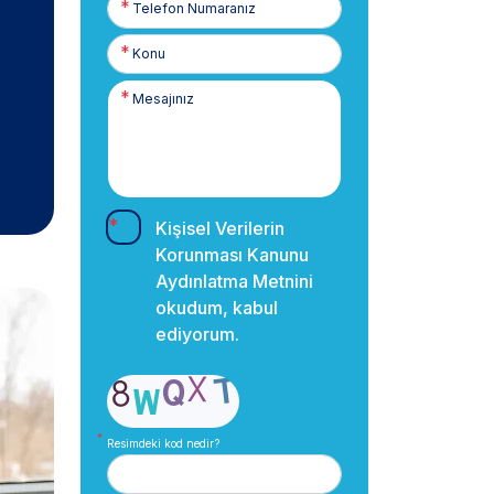
Numaranız
Kişisel Verilerin
Korunması Kanunu
Aydınlatma Metnini
okudum, kabul
ediyorum.
Resimdeki kod nedir?