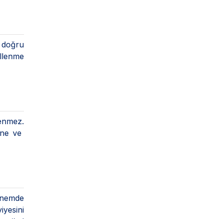
 doğru
öllenme
enmez.
rine ve
önemde
iyesini