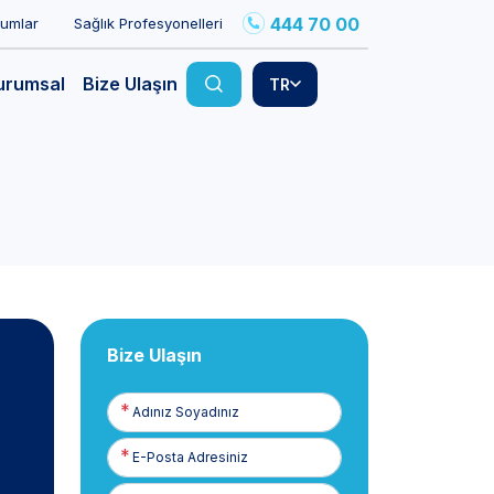
444 70 00
rumlar
Sağlık Profesyonelleri
urumsal
Bize Ulaşın
TR
Bize Ulaşın
Adınız
Soyadınız
E-
Posta
Telefon