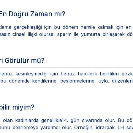
 En Doğru Zaman mı?
tlama gerçekleştiği için bu dönem hamile kalmak için en
ız cinsel ilişki olursa, sperm ile yumurta birleşerek d
eri Görülür mü?
üz kesinleşmediği için henüz hamilelik belirtileri gözl
ın bu dönemde kendilerine, beslenmelerine, uyku düzenle
ilir miyim?
olan kadınlarda genellikle14. gün civarında olur. Bu d
nünü belirlemeye yardımcı olur. Örneğin, idrardaki LH sev