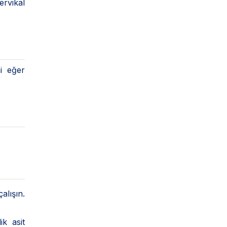
ervikal
i eğer
.
alışın.
ik asit