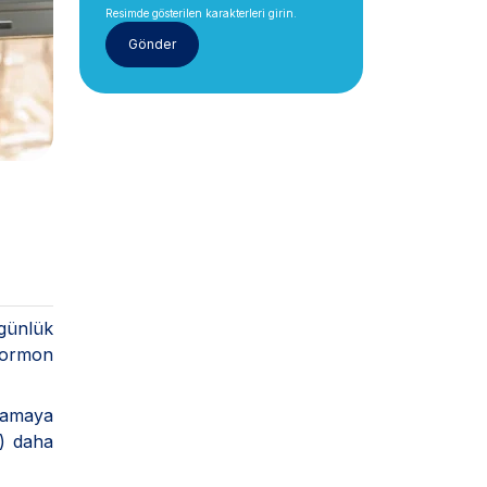
Resimde gösterilen karakterleri girin.
günlük
 hormon
tlamaya
ı) daha