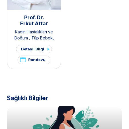
Prof. Dr.
Erkut Attar
Kadın Hastalıkları ve
Doğum
,
Tüp Bebek
,
Polikistik Over Sendromu /
Detaylı Bilgi
PKOS ve Hirsutizm Kliniği
,
Pelvik Ağrı ve
Randevu
Endometriozis Kliniği
Sağlıklı Bilgiler