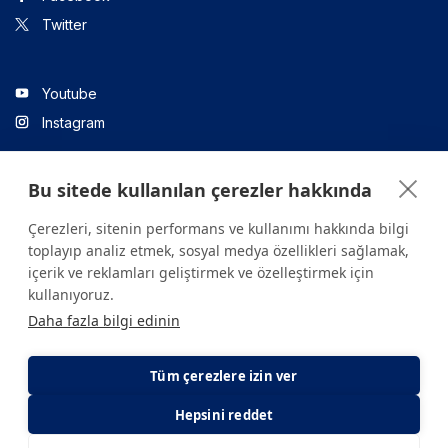
Twitter
Youtube
Instagram
Bu sitede kullanılan çerezler hakkında
Linkedin
Çerezleri, sitenin performans ve kullanımı hakkında bilgi
toplayıp analiz etmek, sosyal medya özellikleri sağlamak,
içerik ve reklamları geliştirmek ve özelleştirmek için
Sitede yer alan tüm içerikler yalnızca bilgilendirme amaçlıdır.
kullanıyoruz.
Sağlığınızla ilgili sorularınız için mutlaka doktoruza ya da bir sağlık
Daha fazla bilgi edinin
kuruluşuna başvurunuz.
Copyright © 2026. Yeditepe Üniversitesi Hastanesi. Tüm hakları
saklıdır.
Tüm çerezlere izin ver
Hepsini reddet
Gizlilik ve Çerez Politikası
KVKK Aydınlatma Metni