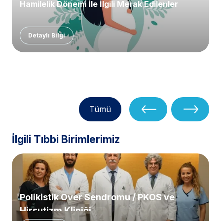
Hamilelik Dönemi İle İlgili Merak Edilenler
Detaylı Bilgi
Tümü
İlgili Tıbbi Birimlerimiz
Polikistik Over Sendromu / PKOS ve
Hirsutizm Kliniği