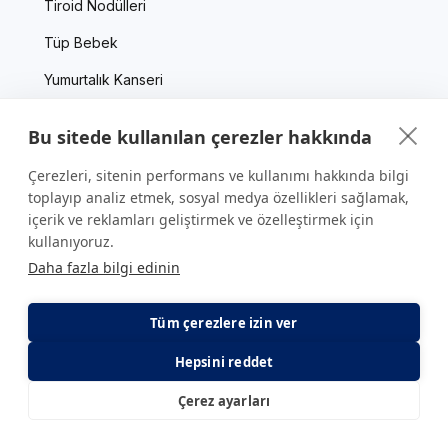
Tiroid Nodülleri
Tüp Bebek
Yumurtalık Kanseri
Yutulabilir Mide Balonu
Bu sitede kullanılan çerezler hakkında
Yüksek Tansiyon
Çerezleri, sitenin performans ve kullanımı hakkında bilgi
toplayıp analiz etmek, sosyal medya özellikleri sağlamak,
içerik ve reklamları geliştirmek ve özelleştirmek için
Kurumsal
kullanıyoruz.
Daha fazla bilgi edinin
Hakkımızda
Yönetim Kurulu
Tüm çerezlere izin ver
Belgelenmiş Kalite
Hepsini reddet
İnsan Kaynakları
Çerez ayarları
E-Randevu
E-Sonuç
Anlaşmalı Kurumlar