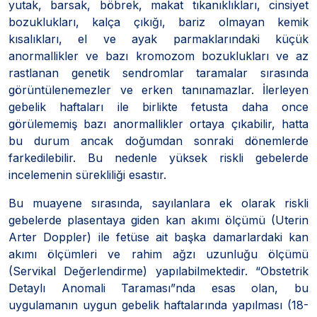
yutak, barsak, böbrek, makat tıkanıklıkları, cinsiyet
bozuklukları, kalça çıkığı, bariz olmayan kemik
kısalıkları, el ve ayak parmaklarındaki küçük
anormallikler ve bazı kromozom bozuklukları ve az
rastlanan genetik sendromlar taramalar sırasında
görüntülenemezler ve erken tanınamazlar. İlerleyen
gebelik haftaları ile birlikte fetusta daha once
görülememiş bazı anormallikler ortaya çıkabilir, hatta
bu durum ancak doğumdan sonraki dönemlerde
farkedilebilir. Bu nedenle yüksek riskli gebelerde
incelemenin sürekliliği esastır.
Bu muayene sırasında, sayılanlara ek olarak riskli
gebelerde plasentaya giden kan akımı ölçümü (Uterin
Arter Doppler) ile fetüse ait başka damarlardaki kan
akımı ölçümleri ve rahim ağzı uzunluğu ölçümü
(Servikal Değerlendirme) yapılabilmektedir. “Obstetrik
Detaylı Anomali Taraması”nda esas olan, bu
uygulamanın uygun gebelik haftalarında yapılması (18-