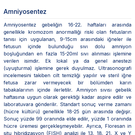
Amniyosentez
Amniyosentez gebeliğin 16-22. haftaları arasında
genellikle kromozom anormalliği riski olan fetusların
tanısı için uygulanan, 9-15cm arasındaki iğneler ile
fetusun içinde bulunduğu sıvı dolu amniyon
boşluğundan en fazla 15-20ml sıvı alınması işlemine
verilen isimdir. Ek lokal ya da genel anestezi
(uyuşturma) işlemine gerek duyulmaz. Ultrasonografi
incelemesini takiben cilt temizliği yapılır ve steril iğne
fetusa zarar vermeyecek bir bölümden karın
tabakalarının içinde ilerletilir. Amniyon sıvısı gebelik
haftasına uygun olarak gerektiği kadar aspire edilir ve
laboratuvara gönderilir. Standart sonuç verme zamanı
(hücre kültürü) genellikle 18-25 gün arasında değişir.
Sonuç yüzde 99 oranında elde edilir, yüzde 1 oranında
hücre üremesi gerçekleşmeyebilir. Ayrıca, Floresan in
situ hibridizasyon (FISH) analizi ile 13, 18, 21, X ve Y