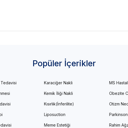
Popüler İçerikler
 Tedavisi
Karaciğer Nakli
MS Hastal
enmesi
Kemik İliği Nakli
Obezite C
davisi
Kısırlık(İnferilite)
Otizm Ned
pi
Liposuction
Parkinson
davisi
Meme Estetiği
Rahim Ağz