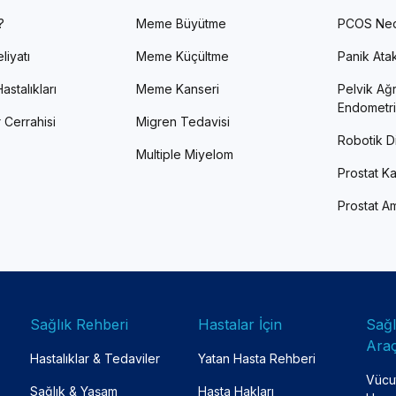
?
Meme Büyütme
PCOS Ned
liyatı
Meme Küçültme
Panik Atak 
astalıkları
Meme Kanseri
Pelvik Ağr
Endometri
 Cerrahisi
Migren Tedavisi
Robotik Di
Multiple Miyelom
Prostat Ka
Prostat Am
Sağlık Rehberi
Hastalar İçin
Sağ
Araç
Hastalıklar & Tedaviler
Yatan Hasta Rehberi
Vücut
Sağlık & Yaşam
Hasta Hakları