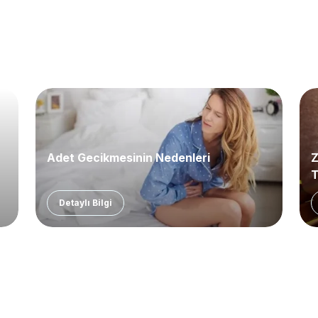
Adet Gecikmesinin Nedenleri
Z
T
Detaylı Bilgi