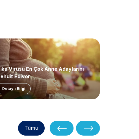
ika Virüsü En Çok Anne Adaylarını
Beklenen A
ehdit Ediyor
Detaylı Bilgi
Detaylı Bil
Tümü