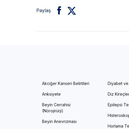
Paylaş
Akciğer Kanseri Belirtileri
Diyabet ve
Anksiyete
Diz Kireçl
Beyin Cerrahisi
Epilepsi Te
(Nörojirürji)
Histerosko
Beyin Anevrizması
Horlama Te