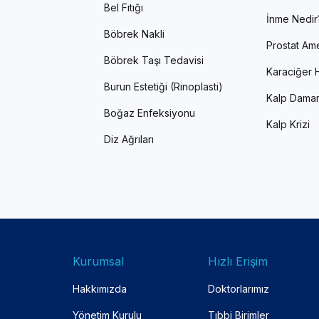
Bel Fıtığı
İnme Nedir
Böbrek Nakli
Prostat Ame
Böbrek Taşı Tedavisi
Karaciğer H
Burun Estetiği (Rinoplasti)
Kalp Damar
Boğaz Enfeksiyonu
Kalp Krizi
Diz Ağrıları
Kurumsal
Hızlı Erişim
Hakkımızda
Doktorlarımız
Yönetim Kurulu
Tıbbi Birimler