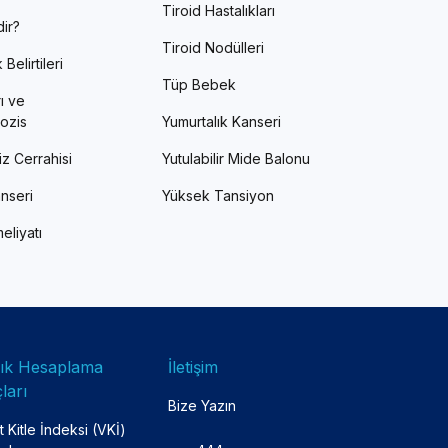
Tiroid Hastalıkları
ir?
Tiroid Nodülleri
Belirtileri
Tüp Bebek
ı ve
ozis
Yumurtalık Kanseri
z Cerrahisi
Yutulabilir Mide Balonu
nseri
Yüksek Tansiyon
eliyatı
lık Hesaplama
İletişim
ları
Bize Yazın
 Kitle İndeksi (VKİ)