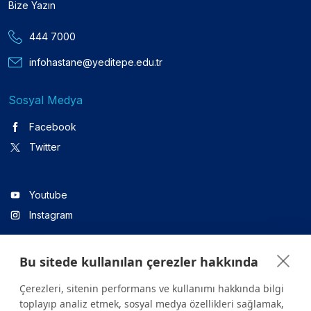
Bize Yazın
444 7000
infohastane@yeditepe.edu.tr
Sosyal Medya
Facebook
Twitter
Youtube
Instagram
Bu sitede kullanılan çerezler hakkında
Linkedin
Çerezleri, sitenin performans ve kullanımı hakkında bilgi
toplayıp analiz etmek, sosyal medya özellikleri sağlamak,