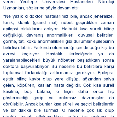
veren Yeditepe Üniversitesi Hastaneleri Nöroloji
Uzmanları, sözlerine şöyle devam etti:
“Ne yazık ki doktor hastalarımız bile, ancak jeneralize,
tonik, klonik (grand mal) nöbet geçirdikleri zaman
epilepsi olduklarını anlıyor. Halbuki kısa süreli bilinç
değişikliği, davranış anormallikleri, duyusal belirtiler,
görme, tat, koku anormallikleri gibi durumlar epilepsinin
belirtisi olabilir. Farkında olunmadığı için de çoğu kişi bu
evreyi kaçırıyor. Hastalık ilerlediğinde ya da
yaralanabilecekleri büyük nöbetler başladıktan sonra
doktora başvurabiliyor. Bu nedenle bu belirtilere karşı
toplumsal farkındalığı arttırmamız gerekiyor. Epilepsi,
eşittir bilinç kaybı olup yere düşüp, ağzından salya
gelen, köpüren, kasılan hasta değildir. Çok kısa süreli
kasılma, boş bakma, o kişini daha önce hiç
göstermediği garip ve anlamsız davranışlar da
görülebilir. Ancak bunlar kısa süreli ve geçici belirtilerdir
ve bir dakika bile sürmez. O nedenle çok sık olup
günlük hayatı etkilemedikçe, çoğu kişi epilepsi ile