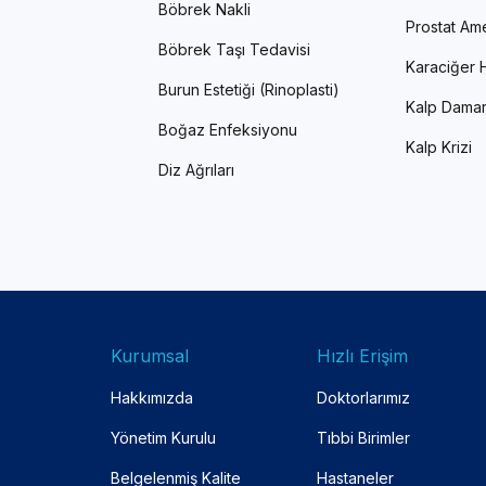
Böbrek Nakli
Prostat Ame
Böbrek Taşı Tedavisi
Karaciğer H
Burun Estetiği (Rinoplasti)
Kalp Damar
Boğaz Enfeksiyonu
Kalp Krizi
Diz Ağrıları
Kurumsal
Hızlı Erişim
Hakkımızda
Doktorlarımız
Yönetim Kurulu
Tıbbi Birimler
Belgelenmiş Kalite
Hastaneler