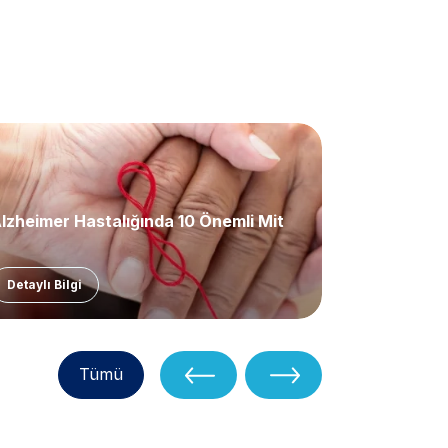
lzheimer Hastalığında 10 Önemli Mit
Her An Kapı
Detaylı Bilgi
Detaylı Bil
Tümü