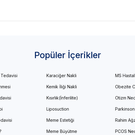
Popüler İçerikler
 Tedavisi
Karaciğer Nakli
MS Hastal
enmesi
Kemik İliği Nakli
Obezite C
davisi
Kısırlık(İnferilite)
Otizm Ned
pi
Liposuction
Parkinson
davisi
Meme Estetiği
Rahim Ağz
?
Meme Büyütme
PCOS Ned