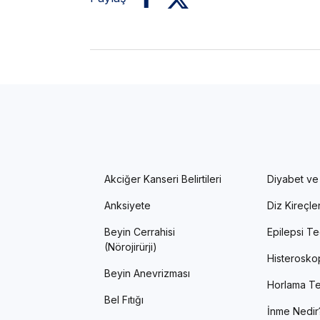
Akciğer Kanseri Belirtileri
Diyabet ve
Anksiyete
Diz Kireçl
Beyin Cerrahisi
Epilepsi Te
(Nörojirürji)
Histerosko
Beyin Anevrizması
Horlama Te
Bel Fıtığı
İnme Nedir