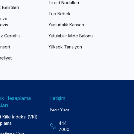
Tiroid Nodülleri
Belirtileri
Tüp Bebek
ı ve
ozis
Yumurtalık Kanseri
z Cerrahisi
Yutulabilir Mide Balonu
nseri
Yüksek Tansiyon
eliyatı
lık Hesaplama
İletişim
ları
Bize Yazın
 Kitle İndeksi (VKİ)
plama
444
7000