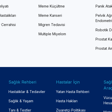
liyatı
Meme Küçültme
Panik Atak 
astalıkları
Meme Kanseri
Pelvik Ağr
Endometri
 Cerrahisi
Migren Tedavisi
Robotik Di
Multiple Miyelom
Prostat Ka
Prostat Am
Sağlık Rehberi
Hastalar İçin
Sağ
Araç
Hastalıklar & Tedaviler
Yatan Hasta Rehberi
Vücut
Sağlık & Yaşam
Hasta Hakları
Hesa
Tanı & Testler
Ziyaretçi Politikası