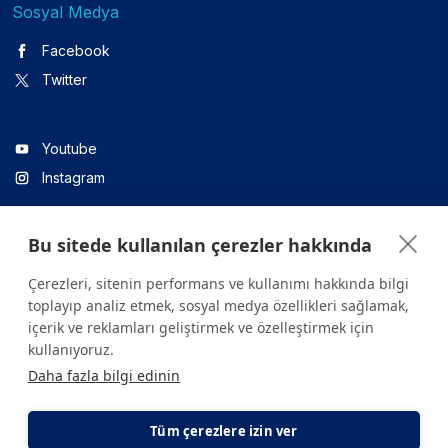
Sosyal Medya
Facebook
Twitter
Youtube
Instagram
Bu sitede kullanılan çerezler hakkında
Linkedin
Çerezleri, sitenin performans ve kullanımı hakkında bilgi
toplayıp analiz etmek, sosyal medya özellikleri sağlamak,
içerik ve reklamları geliştirmek ve özelleştirmek için
Sitede yer alan tüm içerikler yalnızca bilgilendirme amaçlıdır.
kullanıyoruz.
Sağlığınızla ilgili sorularınız için mutlaka doktoruza ya da bir sağlık
Daha fazla bilgi edinin
kuruluşuna başvurunuz.
Copyright © 2026. Yeditepe Üniversitesi Hastanesi. Tüm hakları
saklıdır.
Tüm çerezlere izin ver