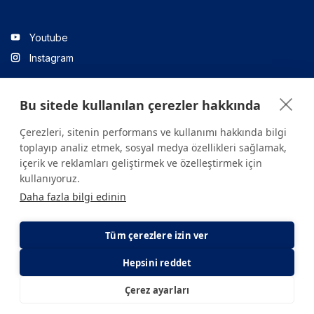
Youtube
Instagram
Bu sitede kullanılan çerezler hakkında
Linkedin
Çerezleri, sitenin performans ve kullanımı hakkında bilgi
toplayıp analiz etmek, sosyal medya özellikleri sağlamak,
içerik ve reklamları geliştirmek ve özelleştirmek için
Sitede yer alan tüm içerikler yalnızca bilgilendirme amaçlıdır.
kullanıyoruz.
Sağlığınızla ilgili sorularınız için mutlaka doktoruza ya da bir sağlık
Daha fazla bilgi edinin
kuruluşuna başvurunuz.
Copyright © 2026. Yeditepe Üniversitesi Hastanesi. Tüm hakları
saklıdır.
Tüm çerezlere izin ver
Hepsini reddet
Gizlilik ve Çerez Politikası
KVKK Aydınlatma Metni
Çerez ayarları
E-Randevu
E-Sonuç