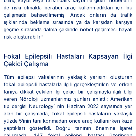
bilinç kaybı veya farkındalık kaybı ile giden nöbetlerin
de riski olmakla beraber araç kullanmadıkları için bu
çalışmada bahsedilmemiş. Ancak onların da trafik
ışıklarında bekleme sırasında ya da karşıdan karşıya
geçme sırasında dalma şeklinde nöbet geçirmesi hayati
risk oluşturabilir.”
Fokal Epilepsili Hastaları Kapsayan İlgi
Çekici Çalışma
Tüm epilepsi vakalarının yaklaşık yarısını oluşturan
fokal epilepsili hastalarla ilgili gerçekleştirilen ve erken
tanıya dikkat çekilen ilgi çekici bir çalışmayla ilgili bilgi
veren Nöroloji uzmanlarımız şunları anlattı: Amerikan
tıp dergisi Neurology’ nin Haziran 2023 sayısında yer
alan bir çalışmada, fokal epilepsili hastaların yaklaşık
yüzde 5’inin tanı konmadan önce araç kullanırken kaza
yaptıkları gösterildi. Doğru tanının önemine işaret
çalışmada; 447 fokal epilepsi hastası üzerinden